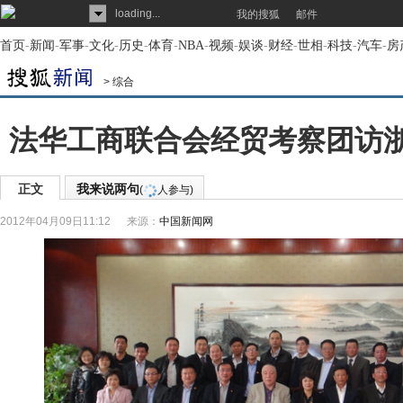
loading...
我的搜狐
邮件
首页
-
新闻
-
军事
-
文化
-
历史
-
体育
-
NBA
-
视频
-
娱谈
-
财经
-
世相
-
科技
-
汽车
-
房
>
综合
法华工商联合会经贸考察团访浙
正文
我来说两句
(
人参与)
2012年04月09日11:12
来源：
中国新闻网