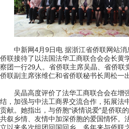
中新网4月9日电 据浙江省侨联网站消
侨联接待了以法国法华工商联合会会长黄
察团一行29人。省侨联主席吴晶、省侨联
侨联副主席张维仁和省侨联秘书长周松一
吴晶高度评价了法华工商联合会在增强
结，加强与中法工商界交流合作，拓展法
贡献。她指出，与侨胞“谈情说爱”是侨联
共叙乡情、友情中加深侨胞的爱国情怀。
立以来多次组团回国回乡，多年来与侨联