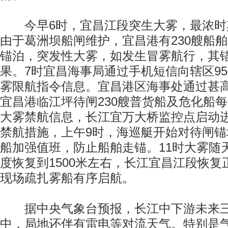
今早6时，宜昌江段突生大雾，最浓时其
由于葛洲坝船闸维护，宜昌港有230艘船
锚泊，突发性大雾，如发生冒雾航行，其
果。7时宜昌海事局通过手机短信向辖区9
雾限航指令信息。宜昌港区海事处通过甚
宜昌港临江坪待闸230艘普货船及危化船每
大雾禁航信息，长江宜万大桥监控点启动
禁航措施，上午9时，海巡艇开始对待闸
船加强值班，防止船舶走锚。11时大雾随
度恢复到1500米左右，长江宜昌江段恢
现场疏扎雾船有序启航。
据中央气象台预报，长江中下游未来三
中，局地还伴有雷电等对流天气。特别是