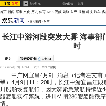
loading...
我的搜狐
邮件
首页
-
新闻
-
军事
-
文化
-
历史
-
体育
-
NBA
-
视频
-
娱谈
-
财经
-
世相
-
科技
-
汽车
-
房
>
国内要闻
>
时事
长江中游河段突发大雾 海事部
时
正文
我来说两句
(
人参与)
2012年04月09日16:44
来源：
中国广播网
中广网宜昌4月9日消息（记者左艾甫 
翚）4月9日11：20时，长江中游宜昌江
川船舶恢复航行，因大雾紧急禁航持续近4
艘渡船实行禁航，进川待闸230艘船舶秩
情。