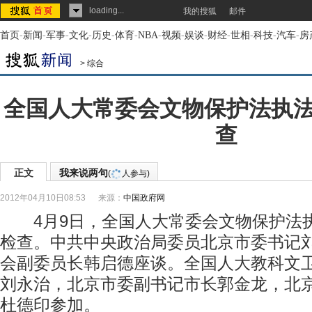
loading...
我的搜狐
邮件
首页
-
新闻
-
军事
-
文化
-
历史
-
体育
-
NBA
-
视频
-
娱谈
-
财经
-
世相
-
科技
-
汽车
-
房
>
综合
全国人大常委会文物保护法执
查
正文
我来说两句
(
人参与)
2012年04月10日08:53
来源：
中国政府网
4月9日，全国人大常委会文物保护法
检查。中共中央政治局委员北京市委书记
会副委员长韩启德座谈。全国人大教科文
刘永治，北京市委副书记市长郭金龙，北
杜德印参加。