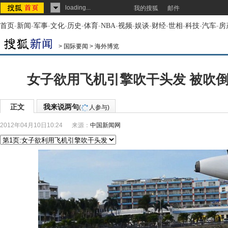
loading...
我的搜狐
邮件
首页
-
新闻
-
军事
-
文化
-
历史
-
体育
-
NBA
-
视频
-
娱谈
-
财经
-
世相
-
科技
-
汽车
-
房
>
国际要闻
>
海外博览
女子欲用飞机引擎吹干头发 被吹倒
正文
我来说两句
(
人参与)
2012年04月10日10:24
来源：
中国新闻网