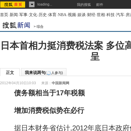
loading...
我的搜狐
邮件
首页
-
新闻
-
军事
-
文化
-
历史
-
体育
-
NBA
-
视频
-
娱谈
-
财经
-
世相
-
科技
-
汽车
-
房
>
综合
日本首相力挺消费税法案 多位
呈
正文
我来说两句
(
人参与)
2012年04月10日10:03
来源：
中国新闻网
债务额相当于17年税额
增加消费税似势在必行
据日本财务省估计,2012年底日本政府