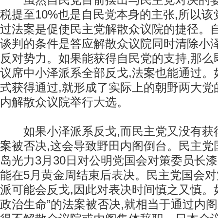
虽然自民党目前摆出与民主党对决的姿
税提至10%也是自民党本身的主张,所以
过法案是促使民主党解散众议院的捷径。
谈判的条件是答应解散众议院同时清除小
反对势力。如果能获得自民党的支持,那么即
议席中小泽派系全部反戈,法案也能通过。
式获得通过,就形成了实际上的朝野两大党
内解散众议院举行大选。
如果小泽派系反戈,而民主党又没有获得
案被否决,这会导致野田内阁倒台。民主党
岛光力3月30日对公明党国会对策委员长漆
能在5月黄金周结束后表决。民主党国会
派可能会反戈,因此对表决时间慎之又慎。
政治生命”的法案被否决,就相当于通过内阁