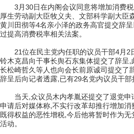
3月30日在内阁会议同意将增加消费税
厚生劳动副大臣牧义夫、文部科学副大臣
黄川田彻等4名亲小泽的政务高官提交辞
过提高消费税率相关法案。
21位在民主党内任职的议员干部4月2
铃木克昌向干事长舆石东集体提交了辞呈,
长松崎哲久等人也向会长前原诚司提交了
辞呈后向记者透露,已有29名党内议员干
当天,众议员木内孝胤还提交了退党申
申请后对媒体称,不实行改革却推行增加消
既得权益的恶性增税,今后他将暂时作为无
活动。