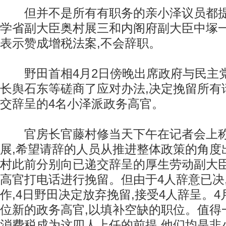
但并不是所有有职务的亲小泽议员都提
学省副大臣奥村展三和内阁府副大臣中塚
表示赞成增税法案,不会辞职。
野田首相4月2日傍晚出席政府与民主党
长舆石东等磋商了应对办法,决定挽留所有
交辞呈的4名小泽派政务高官。
官房长官藤村修当天下午在记者会上称
展,希望请辞的人员从推进整体政策的角度
村此前分别向已递交辞呈的厚生劳动副大
高官打电话进行挽留。但由于4人辞意已决
作,4日野田决定放弃挽留,接受4人辞呈。4
位新的政务高官,以填补空缺的职位。值得
消费税成为这四人上任的前提,他们均是非