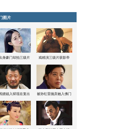
门图片
出身豪门却拍三级片
戏精演三级片获影帝
因嫖娼入狱现在复出
被孙红雷抛弃她入佛门