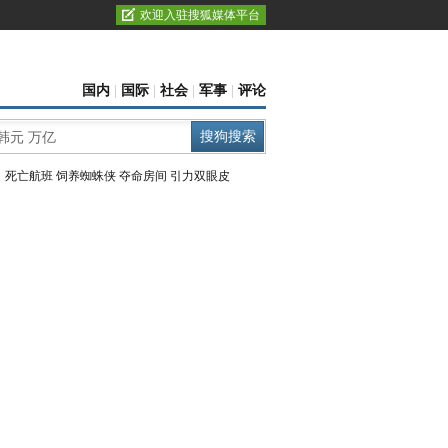
欢迎入驻搜狐媒体平台
国内
|
国际
|
社会
|
军事
|
评论
：
死亡航班
饲养蜘蛛侠
夺命房间
引力双眼皮