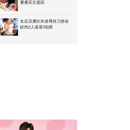
屡遭买主退回
女店员遭扒衣凌辱持刀拼命
砍伤2人逼退3劫匪