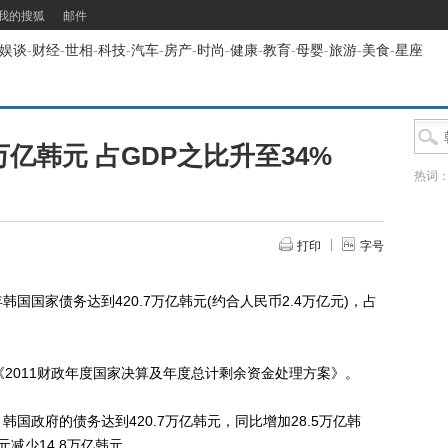
我的搜狐
邮件
娱谈
-
财经
-
世相
-
科技
-
汽车
-
房产
-
时尚
-
健康
-
教育
-
母婴
-
旅游
-
美食
-
星座
万亿韩元 占GDP之比升至34%
热词
打印
字号
国国家债务达到420.7万亿韩元(约合人民币2.4万亿元)，占
011财政年度国家决算及年度总计剩余资金处理方案》。
政府的债务达到420.7万亿韩元，同比增加28.5万亿韩
元减少14.8万亿韩元。