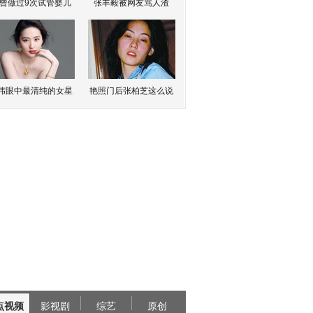
曾做过9次试管婴儿
张丰毅被网友骂人渣
伟眼中最清纯的女星
艳照门后张柏芝这么说
点视频
影视剧
综艺
原创