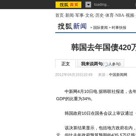
loading...
首页
-
新闻
-
军事
-
文化
-
历史
-
体育
-
NBA
-
视频
-
>
国际要闻
>
时事快报
韩国去年国债420
正文
我来说两句
(
人参与)
2012年04月10日10:49
来源：
中国新闻网
中新网4月10日电 据韩联社报道，去年韩
GDP的比重为34%。
韩国政府10日在国务会议上审议通过《2
该决算结果显示，包括地方政府在内，韩国
元，但比去年政府预算预期的435.5万亿韩