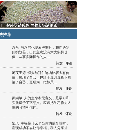
博推荐
袁岳
当浮层化现象严重时，我们遇到
的挑战是，出的主意没有太大实操价
值，从事实际操作的人…
转发
|
评论
足夜王涛
恒大与拜仁这场比赛太有价
值，展现了自己，也终于真刀真枪下看
清了自己，更成为一把标尺…
转发
|
评论
罗崇敏
人的生命本无意义，是学习和
实践赋予了它意义。应该把学习作为人
生的习惯和信仰。
转发
|
评论
陆琪
幸福是什么？当你功成名就时，
发现成功不会让你幸福，和人分享才