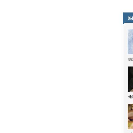
热
她
他