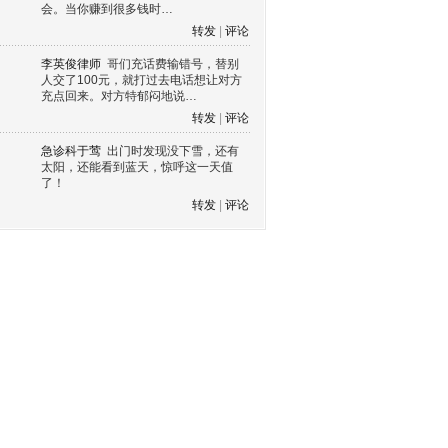
会。当你赚到很多钱时…
转发
|
评论
李英俊律师
哥们充话费输错号，替别
人交了100元，就打过去电话想让对方
充点回来。对方特郁闷地说…
转发
|
评论
急诊科于莺
出门时发现没下雪，还有
太阳，还能看到蓝天，惊呼这一天值
了！
转发
|
评论