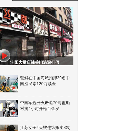
沈阳大量店铺关门逃避打假
朝鲜在中国海域扣押29名中
国渔民索120万赎金
中国军舰开火击退70海盗船
对抗4小时开枪百余发
江苏女子4天被连续贩卖3次