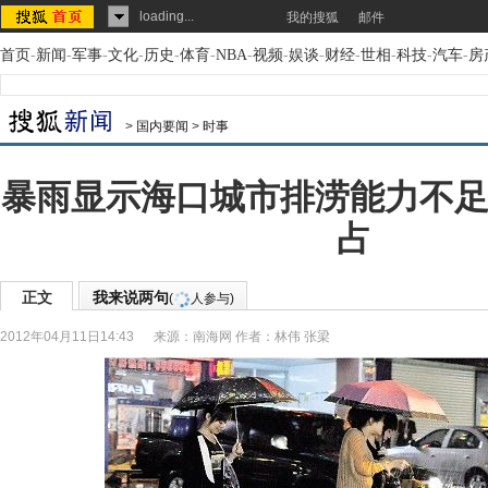
loading...
我的搜狐
邮件
首页
-
新闻
-
军事
-
文化
-
历史
-
体育
-
NBA
-
视频
-
娱谈
-
财经
-
世相
-
科技
-
汽车
-
房
>
国内要闻
>
时事
暴雨显示海口城市排涝能力不足
占
正文
我来说两句
(
人参与)
2012年04月11日14:43
来源：
南海网
作者：林伟 张梁