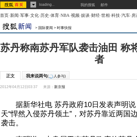
loading...
我的搜狐
邮件
首页
-
新闻
-
军事
-
文化
-
历史
-
体育
-
NBA
-
视频
-
娱谈
-
财经
-
世相
-
科技
-
汽车
-
房
>
国际要闻
>
时事快报
苏丹称南苏丹军队袭击油田 称
者
正文
我来说两句
(
人参与)
2012年04月12日03:37
来源：
新京报
据新华社电 苏丹政府10日发表声明说
天“悍然入侵苏丹领土”，对苏丹靠近两国
袭击。