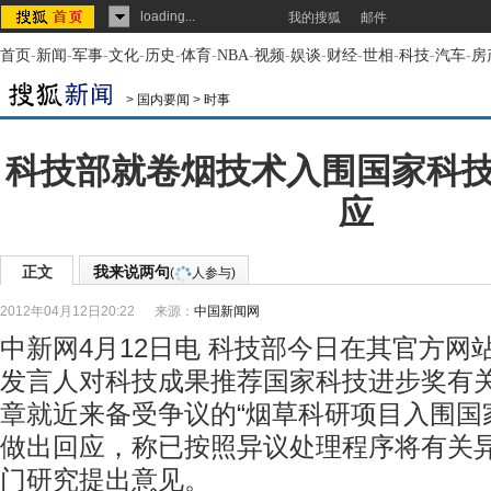
loading...
我的搜狐
邮件
首页
-
新闻
-
军事
-
文化
-
历史
-
体育
-
NBA
-
视频
-
娱谈
-
财经
-
世相
-
科技
-
汽车
-
房
>
国内要闻
>
时事
科技部就卷烟技术入围国家科
应
正文
我来说两句
(
人参与)
2012年04月12日20:22
来源：
中国新闻网
中新网4月12日电 科技部今日在其官方网
发言人对科技成果推荐国家科技进步奖有
章就近来备受争议的“烟草科研项目入围国
做出回应，称已按照异议处理程序将有关
门研究提出意见。