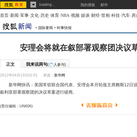
loading...
我的搜狐
邮件
首页
-
新闻
-
军事
-
文化
-
历史
-
体育
-
NBA
-
视频
-
娱谈
-
财经
-
世相
-
科技
-
汽车
-
房
>
国际要闻
>
时事快报
安理会将就在叙部署观察团决议
正文
我来说两句
(
人参与)
2012年04月13日02:01
来源：
新华网
新华网快讯：美国常驻联合国代表、安理会本月轮值主席赖斯12日说
叙利亚部署观察团的决议草案进行磋商。
(责任编辑：UN606)