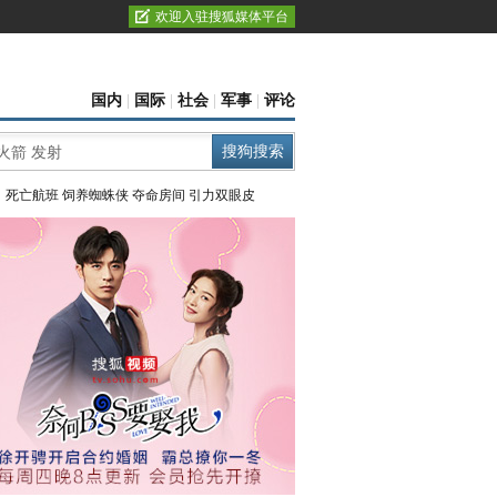
欢迎入驻搜狐媒体平台
国内
|
国际
|
社会
|
军事
|
评论
：
死亡航班
饲养蜘蛛侠
夺命房间
引力双眼皮