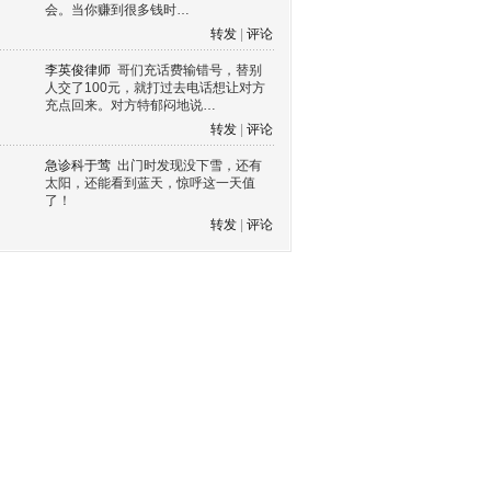
会。当你赚到很多钱时…
转发
|
评论
李英俊律师
哥们充话费输错号，替别
人交了100元，就打过去电话想让对方
充点回来。对方特郁闷地说…
转发
|
评论
急诊科于莺
出门时发现没下雪，还有
太阳，还能看到蓝天，惊呼这一天值
了！
转发
|
评论