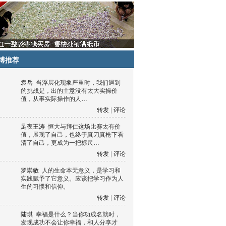
博推荐
袁岳
当浮层化现象严重时，我们遇到
的挑战是，出的主意没有太大实操价
值，从事实际操作的人…
转发
|
评论
足夜王涛
恒大与拜仁这场比赛太有价
值，展现了自己，也终于真刀真枪下看
清了自己，更成为一把标尺…
转发
|
评论
罗崇敏
人的生命本无意义，是学习和
实践赋予了它意义。应该把学习作为人
生的习惯和信仰。
转发
|
评论
陆琪
幸福是什么？当你功成名就时，
发现成功不会让你幸福，和人分享才