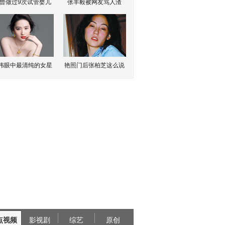
曾做过9次试管婴儿
张丰毅被网友骂人渣
伟眼中最清纯的女星
艳照门后张柏芝这么说
点视频
影视剧
综艺
原创