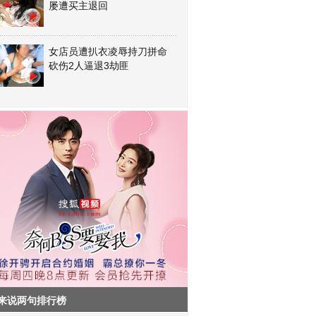
屡遭买主退回
女店员遭扒衣凌辱持刀拼命
砍伤2人逼退3劫匪
来说两句排行榜