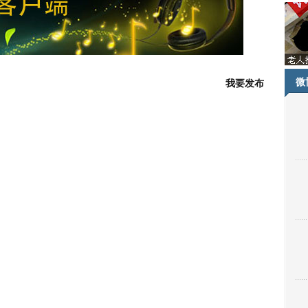
博
客]
微
我要发布