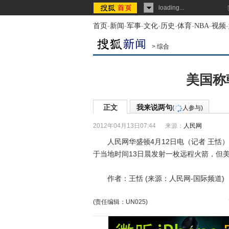
loading...
首页
-
新闻
-
军事
-
文化
-
历史
-
体育
-
NBA
-
视频
-
>
综合
美国称
正文
我来说两句
(
人参与)
2012年04月13日07:44
来源：
人民网
人民网华盛顿4月12日电（记者 王恬）
于当地时间13日晨发射一枚远程火箭，但
作者：王恬 (来源：人民网-国际频道)
(责任编辑：UN025)