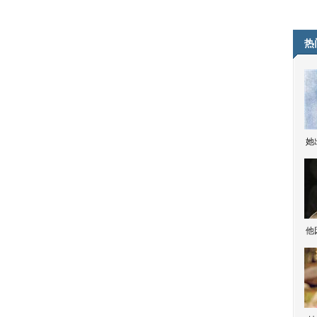
热
她
他