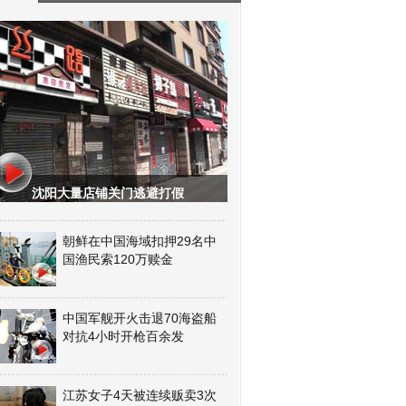
沈阳大量店铺关门逃避打假
朝鲜在中国海域扣押29名中
国渔民索120万赎金
中国军舰开火击退70海盗船
对抗4小时开枪百余发
江苏女子4天被连续贩卖3次