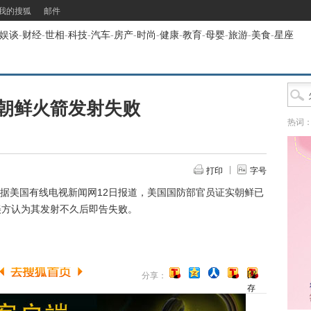
我的搜狐
邮件
娱谈
-
财经
-
世相
-
科技
-
汽车
-
房产
-
时尚
-
健康
-
教育
-
母婴
-
旅游
-
美食
-
星座
朝鲜火箭发射失败
热词
打印
字号
据美国有线电视新闻网12日报道，美国国防部官员证实朝鲜已
美方认为其发射不久后即告失败。
[保
分享：
存
到