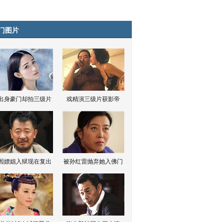
门图片
出身豪门却拍三级片
戏精演三级片获影帝
因嫖娼入狱现在复出
被孙红雷抛弃她入佛门