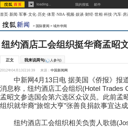
loading...
我的搜狐
邮件
首页
-
新闻
-
军事
-
文化
-
历史
-
体育
-
NBA
-
视频
-
娱谈
-
财经
-
世相
-
科技
-
汽车
-
房
>
国际要闻
>
域外华闻
纽约酒店工会组织挺华裔孟昭
正文
我来说两句
(
人参与)
2012年04月13日16:39
来源：
中国新闻网
中新网4月13日电 据美国《侨报》报
消息称，纽约酒店工会组织(Hotel Trades C
孟昭文参选国会第六选区众议员。此前孟
组织就华裔“旅馆大亨”张善良捐款事宜达
纽约酒店工会组织相关负责人歌德(Josh 