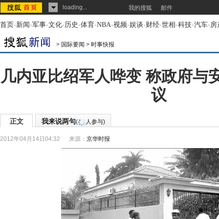
loading...
我的搜狐
邮件
首页
-
新闻
-
军事
-
文化
-
历史
-
体育
-
NBA
-
视频
-
娱谈
-
财经
-
世相
-
科技
-
汽车
-
房
>
国际要闻
>
时事快报
几内亚比绍军人哗变 称政府与
议
正文
我来说两句
(
人参与)
2012年04月14日04:32
来源：
京华时报