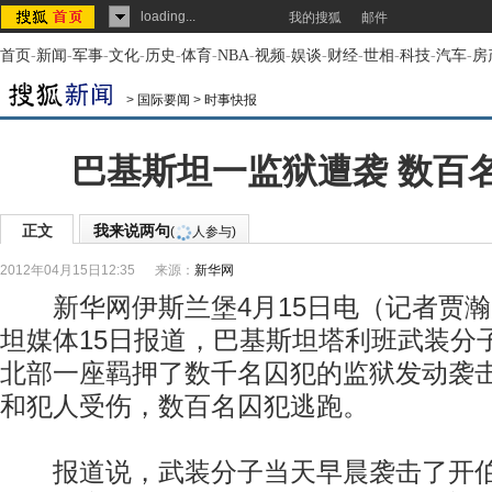
loading...
我的搜狐
邮件
首页
-
新闻
-
军事
-
文化
-
历史
-
体育
-
NBA
-
视频
-
娱谈
-
财经
-
世相
-
科技
-
汽车
-
房
>
国际要闻
>
时事快报
巴基斯坦一监狱遭袭 数百
正文
我来说两句
(
人参与)
2012年04月15日12:35
来源：
新华网
新华网伊斯兰堡4月15日电（记者贾瀚
坦媒体15日报道，巴基斯坦塔利班武装分
北部一座羁押了数千名囚犯的监狱发动袭
和犯人受伤，数百名囚犯逃跑。
报道说，武装分子当天早晨袭击了开伯