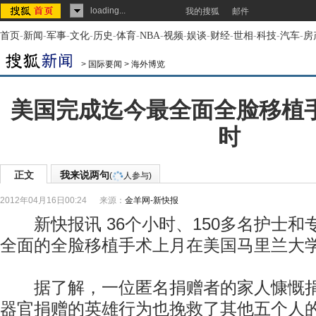
loading...
我的搜狐
邮件
首页
-
新闻
-
军事
-
文化
-
历史
-
体育
-
NBA
-
视频
-
娱谈
-
财经
-
世相
-
科技
-
汽车
-
房
>
国际要闻
>
海外博览
美国完成迄今最全面全脸移植手
时
正文
我来说两句
(
人参与)
2012年04月16日00:24
来源：
金羊网-新快报
新快报讯 36个小时、150多名护士和
全面的全脸移植手术上月在美国马里兰大
据了解，一位匿名捐赠者的家人慷慨捐
器官捐赠的英雄行为也挽救了其他五个人