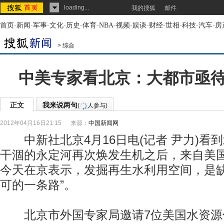
loading...
我的搜狐
邮件
首页
-
新闻
-
军事
-
文化
-
历史
-
体育
-
NBA
-
视频
-
娱谈
-
财经
-
世相
-
科技
-
汽车
-
房
>
综合
中美专家看北京：大都市亟
正文
我来说两句
(
人参与)
2012年04月16日21:15
来源：
中国新闻网
中新社北京4月16日电(记者 尹力)看
干涸的永定河再次焕发生机之后，来自美
今天在京表示，发掘再生水利用空间，是缺
可的一条路”。
北京市外国专家局邀请7位美国水资源保