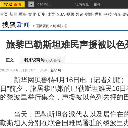
loading...
我的搜狐
邮件
首页
-
新闻
-
军事
-
文化
-
历史
-
体育
-
NBA
-
视频
-
娱谈
-
财经
-
世相
-
科技
-
汽车
-
房
>
国际要闻
>
时事快报
旅黎巴勒斯坦难民声援被以色
正文
我来说两句
(
人参与)
2012年04月17日01:07
来源：
新华网
新华网贝鲁特4月16日电（记者刘顺） 
日”前夕，旅居黎巴嫩的巴勒斯坦难民16
的黎波里举行集会，声援被以色列关押的
当天，巴勒斯坦各派代表以及居住在的
勒斯坦人分别在联合国难民署驻的黎波里