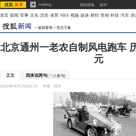
loading...
我的搜狐
邮件
首页
-
新闻
-
军事
-
文化
-
历史
-
体育
-
NBA
-
视频
-
娱谈
-
财经
-
世相
-
科技
-
汽车
-
房
>
最新要闻
>
世态万象
北京通州一老农自制风电跑车 
元
正文
我来说两句
(
人参与)
2012年04月17日02:24
作者：刘洋