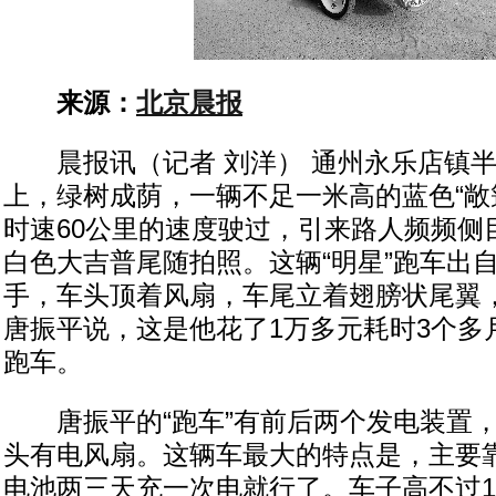
来源：
北京晨报
晨报讯（记者 刘洋） 通州永乐店镇半
上，绿树成荫，一辆不足一米高的蓝色“敞篷
时速60公里的速度驶过，引来路人频频侧
白色大吉普尾随拍照。这辆“明星”跑车出
手，车头顶着风扇，车尾立着翅膀状尾翼
唐振平说，这是他花了1万多元耗时3个多
跑车。
唐振平的“跑车”有前后两个发电装置，
头有电风扇。这辆车最大的特点是，主要
电池两三天充一次电就行了。车子高不过