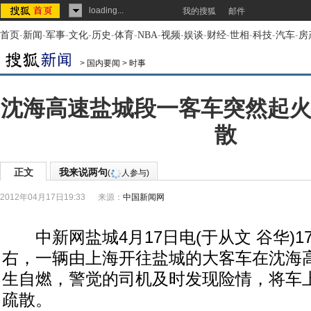
loading...
我的搜狐
邮件
首页
-
新闻
-
军事
-
文化
-
历史
-
体育
-
NBA
-
视频
-
娱谈
-
财经
-
世相
-
科技
-
汽车
-
房
>
国内要闻
>
时事
沈海高速盐城段一客车突然起火
散
正文
我来说两句
(
人参与)
2012年04月17日19:33
来源：
中国新闻网
中新网盐城4月17日电(于从文 谷华)17
右，一辆由上海开往盐城的大客车在沈海高速
生自燃，警觉的司机及时发现险情，将车
疏散。