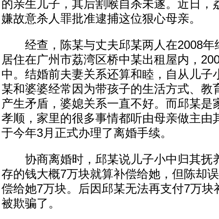
的亲生儿子，其后割喉自杀未遂。近日，
嫌故意杀人罪批准逮捕这位狠心母亲。
经查，陈某与丈夫邱某两人在2008年
居住在广州市荔湾区桥中某出租屋内，20
中。结婚前夫妻关系还算和睦，自从儿子
某和婆婆经常因为带孩子的生活方式、教
产生矛盾，婆媳关系一直不好。而邱某是
孝顺，家里的很多事情都听由母亲做主由
于今年3月正式办理了离婚手续。
协商离婚时，邱某说儿子小中归其抚养
存的钱大概7万块就算补偿给她，但陈却
偿给她7万块。后因邱某无法再支付7万块
被欺骗了。