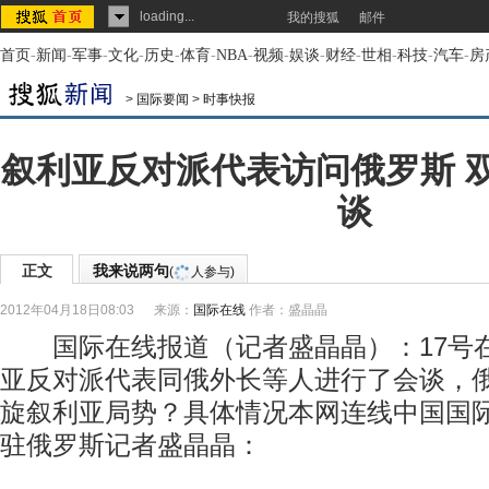
loading...
我的搜狐
邮件
首页
-
新闻
-
军事
-
文化
-
历史
-
体育
-
NBA
-
视频
-
娱谈
-
财经
-
世相
-
科技
-
汽车
-
房
>
国际要闻
>
时事快报
叙利亚反对派代表访问俄罗斯 
谈
正文
我来说两句
(
人参与)
2012年04月18日08:03
来源：
国际在线
作者：盛晶晶
国际在线报道（记者盛晶晶）：17号
亚反对派代表同俄外长等人进行了会谈，
旋叙利亚局势？具体情况本网连线中国国
驻俄罗斯记者盛晶晶：