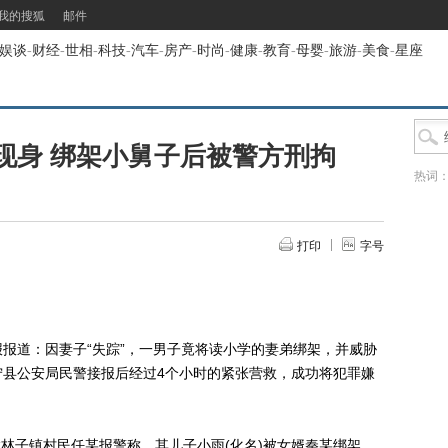
我的搜狐
邮件
娱谈
-
财经
-
世相
-
科技
-
汽车
-
房产
-
时尚
-
健康
-
教育
-
母婴
-
旅游
-
美食
-
星座
现身 绑架小舅子后被警方刑拘
热词
打印
字号
报道：因妻子“失踪”，一男子竟将读小学的妻弟绑架，并威胁
宁县公安局民警接报后经过4个小时的紧张营救，成功将犯罪嫌
林子镇村民任某报警称，其儿子小雨(化名)被女婿秦某绑架，