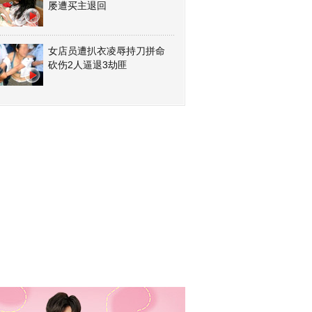
屡遭买主退回
女店员遭扒衣凌辱持刀拼命
砍伤2人逼退3劫匪