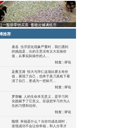
博推荐
袁岳
当浮层化现象严重时，我们遇到
的挑战是，出的主意没有太大实操价
值，从事实际操作的人…
转发
|
评论
足夜王涛
恒大与拜仁这场比赛太有价
值，展现了自己，也终于真刀真枪下看
清了自己，更成为一把标尺…
转发
|
评论
罗崇敏
人的生命本无意义，是学习和
实践赋予了它意义。应该把学习作为人
生的习惯和信仰。
转发
|
评论
陆琪
幸福是什么？当你功成名就时，
发现成功不会让你幸福，和人分享才