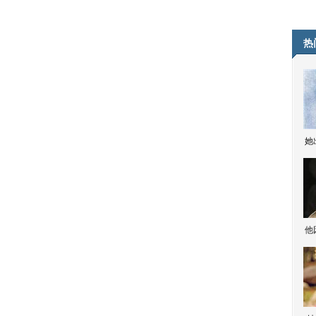
热
她
他