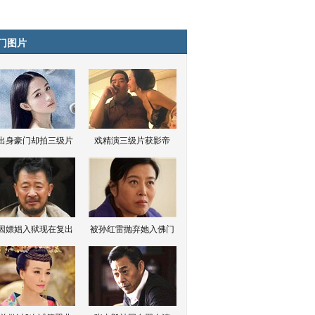
门图片
出身豪门却拍三级片
戏精演三级片获影帝
因嫖娼入狱现在复出
被孙红雷抛弃她入佛门