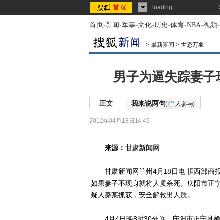
loading...
首页
-
新闻
-
军事
-
文化
-
历史
-
体育
-
NBA
-
视频
-
>
最新要闻
>
世态万象
男子为逼失踪妻子
正文
我来说两句
(
人参与)
2012年04月18日14:49
来源：
甘肃新闻网
甘肃新闻网兰州4月18日电 据西部商报
如果妻子不现身就将人质杀死。庆阳市正
疑人秦某抓获，安全解救出人质。
4月4日晚8时30分许，庆阳市正宁县榆