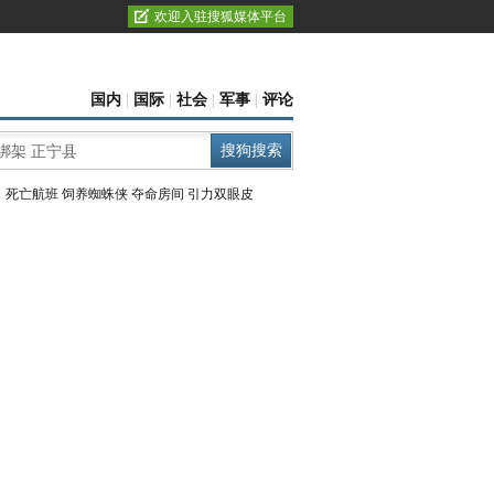
欢迎入驻搜狐媒体平台
国内
|
国际
|
社会
|
军事
|
评论
：
死亡航班
饲养蜘蛛侠
夺命房间
引力双眼皮