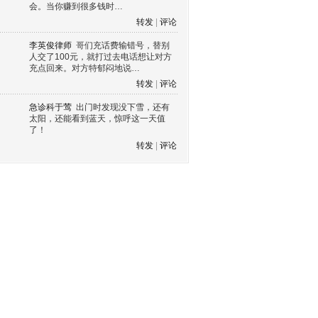
会。当你赚到很多钱时…
转发
|
评论
李英俊律师
哥们充话费输错号，替别
人交了100元，就打过去电话想让对方
充点回来。对方特郁闷地说…
转发
|
评论
急诊科于莺
出门时发现没下雪，还有
太阳，还能看到蓝天，惊呼这一天值
了！
转发
|
评论