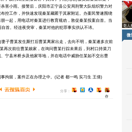
要杀害小雨。接警后，庆阳市正宁县公安局刑警大队组织警力对
索布控工作，并快速发现秦某藏匿于其家附近。办案民警遂围绕
亲朋一起，用电话对秦某进行教育规劝，敦促秦某投案自首。当
雨自首。经连夜突审，秦某对他的犯罪事实供认不讳。
微
妻子曹某发生厮打后曹某离家出走，去向不明，秦某遂多次前
秦某再次前往曹某娘家，在询问曹某行踪未果后，到村口持菜刀
城、宁县米桥乡及他家等地，并在电话中威胁任某如不交出曹
留，案件正在办理之中。(记者 都一鸣 实习生 王倩)
[保
分享：
存
到
博
客]