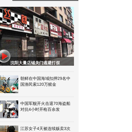
沈阳大量店铺关门逃避打假
朝鲜在中国海域扣押29名中
国渔民索120万赎金
中国军舰开火击退70海盗船
对抗4小时开枪百余发
江苏女子4天被连续贩卖3次