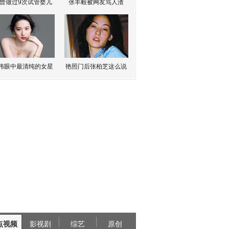
曾做过9次试管婴儿
张丰毅被网友骂人渣
伟眼中最清纯的女星
艳照门后张柏芝这么说
点视频
影视剧
综艺
原创