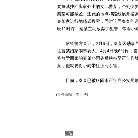
要挟其找回离家外出的女儿曹某，否则便
秦某可能藏匿、逃跑的地点和路线展开搜
秦某家进行地毯式搜索，同时连同秦某的
晚11时许，秦某主动放弃了犯罪，带着小
后经警方查证，2月6日，秦某因琐事与
往曹某娘家闹事要人。4月4日晚6时许，
将放学回家的妻弟小雨先后挟持至正宁县
某，他就要将小雨带往上海杀害。
目前，秦某已被庆阳市正宁县公安局刑事拘
(责任编辑：尚世博)
广告