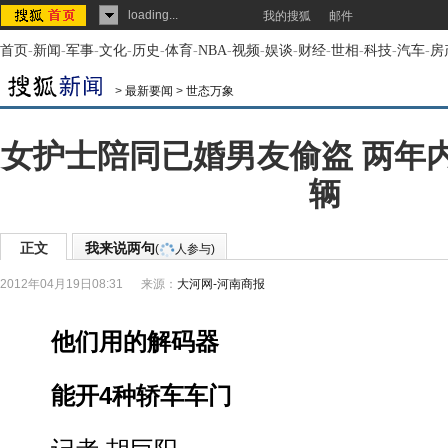
loading...
我的搜狐
邮件
首页
-
新闻
-
军事
-
文化
-
历史
-
体育
-
NBA
-
视频
-
娱谈
-
财经
-
世相
-
科技
-
汽车
-
房
>
最新要闻
>
世态万象
女护士陪同已婚男友偷盗 两年
辆
正文
我来说两句
(
人参与)
2012年04月19日08:31
来源：
大河网-河南商报
他们用的解码器
能开4种轿车车门