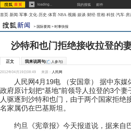
loading...
我的搜狐
邮件
首页
-
新闻
-
军事
-
文化
-
历史
-
体育
-
NBA
-
视频
-
娱谈
-
财经
-
世相
-
科技
-
汽车
-
房
>
国际要闻
>
时事快报
沙特和也门拒绝接收拉登的
正文
我来说两句
(
人参与)
2012年04月19日08:49
来源：
人民网
人民网4月19电 （安国章） 据中东媒
政府原计划把“基地”前领导人拉登的3个妻
人驱逐到沙特和也门，由于两个国家拒绝接
名家属仍在巴基斯坦。
约旦《宪章报》今天报道说，据来自巴