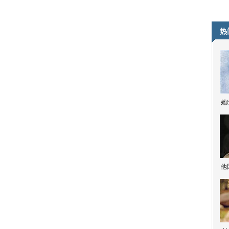
热
她
他