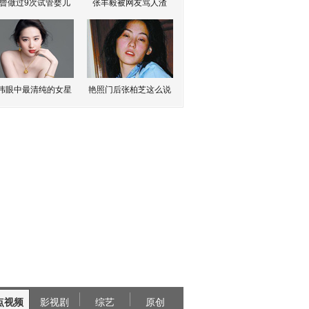
曾做过9次试管婴儿
张丰毅被网友骂人渣
伟眼中最清纯的女星
艳照门后张柏芝这么说
点视频
影视剧
综艺
原创