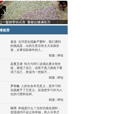
博推荐
袁岳
当浮层化现象严重时，我们遇到
的挑战是，出的主意没有太大实操价
值，从事实际操作的人…
转发
|
评论
足夜王涛
恒大与拜仁这场比赛太有价
值，展现了自己，也终于真刀真枪下看
清了自己，更成为一把标尺…
转发
|
评论
罗崇敏
人的生命本无意义，是学习和
实践赋予了它意义。应该把学习作为人
生的习惯和信仰。
转发
|
评论
陆琪
幸福是什么？当你功成名就时，
发现成功不会让你幸福，和人分享才