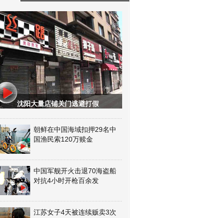
沈阳大量店铺关门逃避打假
朝鲜在中国海域扣押29名中
国渔民索120万赎金
中国军舰开火击退70海盗船
对抗4小时开枪百余发
江苏女子4天被连续贩卖3次