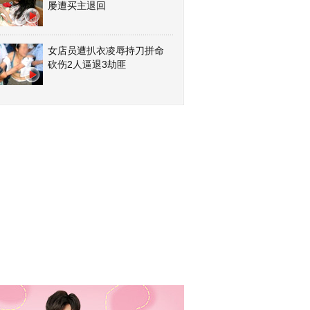
屡遭买主退回
女店员遭扒衣凌辱持刀拼命
砍伤2人逼退3劫匪