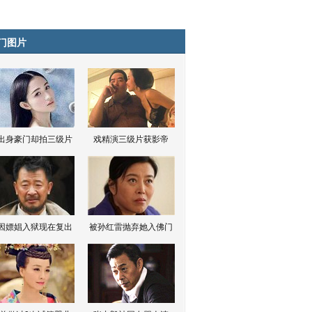
门图片
出身豪门却拍三级片
戏精演三级片获影帝
因嫖娼入狱现在复出
被孙红雷抛弃她入佛门