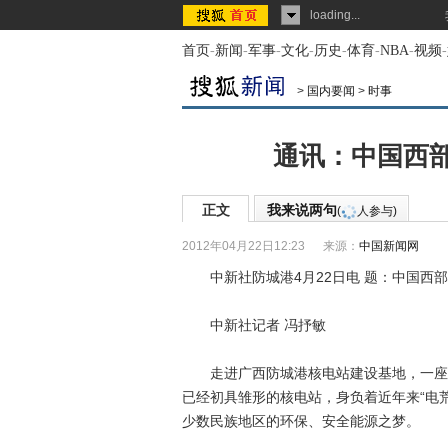
loading...
首页
-
新闻
-
军事
-
文化
-
历史
-
体育
-
NBA
-
视频
-
>
国内要闻
>
时事
通讯：中国西部
正文
我来说两句
(
人参与)
2012年04月22日12:23
来源：
中国新闻网
中新社防城港4月22日电 题：中国西部
中新社记者 冯抒敏
走进广西防城港核电站建设基地，一座“戴
已经初具雏形的核电站，身负着近年来“电
少数民族地区的环保、安全能源之梦。