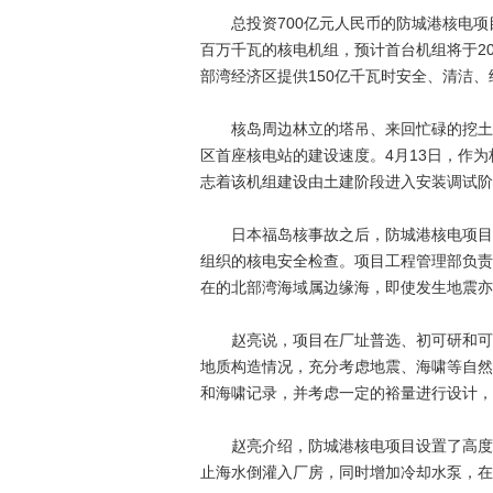
总投资700亿元人民币的防城港核电项
百万千瓦的核电机组，预计首台机组将于2
部湾经济区提供150亿千瓦时安全、清洁
核岛周边林立的塔吊、来回忙碌的挖土机
区首座核电站的建设速度。4月13日，作
志着该机组建设由土建阶段进入安装调试阶
日本福岛核事故之后，防城港核电项目在
组织的核电安全检查。项目工程管理部负责
在的北部湾海域属边缘海，即使发生地震亦
赵亮说，项目在厂址普选、初可研和可研
地质构造情况，充分考虑地震、海啸等自然
和海啸记录，并考虑一定的裕量进行设计，
赵亮介绍，防城港核电项目设置了高度超
止海水倒灌入厂房，同时增加冷却水泵，在