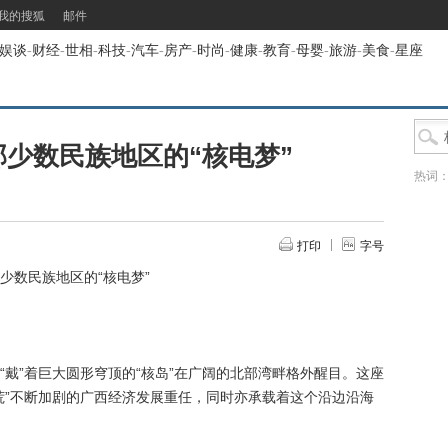
我的搜狐
邮件
娱谈
-
财经
-
世相
-
科技
-
汽车
-
房产
-
时尚
-
健康
-
教育
-
母婴
-
旅游
-
美食
-
星座
少数民族地区的“核电梦”
热词
打印
字号
少数民族地区的“核电梦”
”着巨大圆形穹顶的“核岛”在广阔的北部湾畔格外醒目。这座
荒”不断加剧的广西经济发展重任，同时亦承载着这个沿边沿海