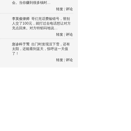
会。当你赚到很多钱时…
转发
|
评论
李英俊律师
哥们充话费输错号，替别
人交了100元，就打过去电话想让对方
充点回来。对方特郁闷地说…
转发
|
评论
急诊科于莺
出门时发现没下雪，还有
太阳，还能看到蓝天，惊呼这一天值
了！
转发
|
评论