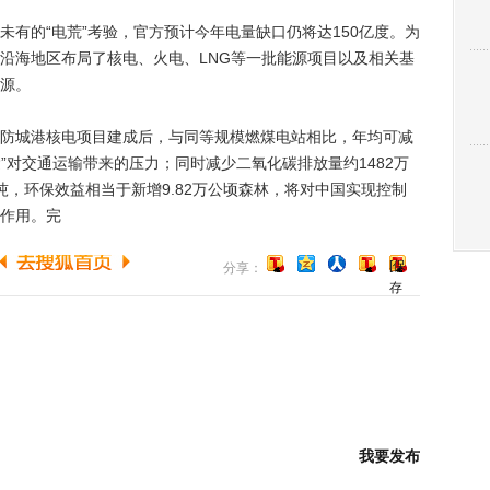
的“电荒”考验，官方预计今年电量缺口仍将达150亿度。为
沿海地区布局了核电、火电、LNG等一批能源项目以及相关基
源。
城港核电项目建成后，与同等规模燃煤电站相比，年均可减
运”对交通运输带来的压力；同时减少二氧化碳排放量约1482万
万吨，环保效益相当于新增9.82万公顷森林，将对中国实现控制
作用。完
[保
分享：
存
到
博
客]
我要发布