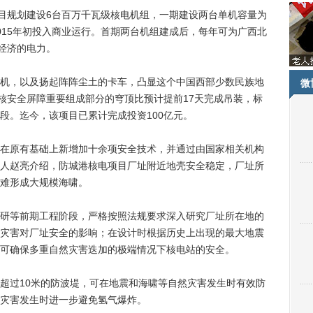
目规划建设6台百万千瓦级核电机组，一期建设两台单机容量为
015年初投入商业运行。首期两台机组建成后，每年可为广西北
、经济的电力。
，以及扬起阵阵尘土的卡车，凸显这个中国西部少数民族地
微
为核安全屏障重要组成部分的穹顶比预计提前17天完成吊装，标
段。迄今，该项目已累计完成投资100亿元。
原有基础上新增加十余项安全技术，并通过由国家相关机构
人赵亮介绍，防城港核电项目厂址附近地壳安全稳定，厂址所
难形成大规模海啸。
等前期工程阶段，严格按照法规要求深入研究厂址所在地的
灾害对厂址安全的影响；在设计时根据历史上出现的最大地震
可确保多重自然灾害迭加的极端情况下核电站的安全。
过10米的防波堤，可在地震和海啸等自然灾害发生时有效防
灾害发生时进一步避免氢气爆炸。