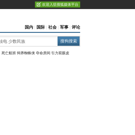
欢迎入驻搜狐媒体平台
国内
|
国际
|
社会
|
军事
|
评论
：
死亡航班
饲养蜘蛛侠
夺命房间
引力双眼皮