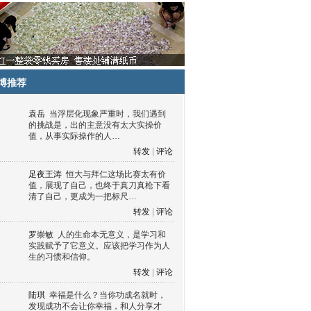
博推荐
袁岳
当浮层化现象严重时，我们遇到
的挑战是，出的主意没有太大实操价
值，从事实际操作的人…
转发
|
评论
足夜王涛
恒大与拜仁这场比赛太有价
值，展现了自己，也终于真刀真枪下看
清了自己，更成为一把标尺…
转发
|
评论
罗崇敏
人的生命本无意义，是学习和
实践赋予了它意义。应该把学习作为人
生的习惯和信仰。
转发
|
评论
陆琪
幸福是什么？当你功成名就时，
发现成功不会让你幸福，和人分享才