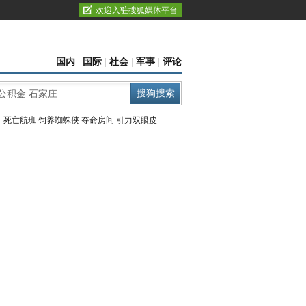
欢迎入驻搜狐媒体平台
国内
|
国际
|
社会
|
军事
|
评论
：
死亡航班
饲养蜘蛛侠
夺命房间
引力双眼皮