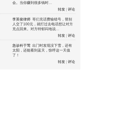
会。当你赚到很多钱时…
转发
|
评论
李英俊律师
哥们充话费输错号，替别
人交了100元，就打过去电话想让对方
充点回来。对方特郁闷地说…
转发
|
评论
急诊科于莺
出门时发现没下雪，还有
太阳，还能看到蓝天，惊呼这一天值
了！
转发
|
评论