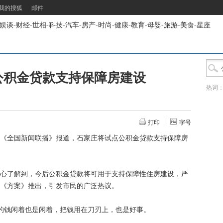
我的搜狐
邮件
娱谈
-
财经
-
世相
-
科技
-
汽车
-
房产
-
时尚
-
健康
-
教育
-
母婴
-
旅游
-
美食
-
星座
公积金贷款支持保障房建设
热词
打印
字号
《全国新闻联播》报道，石家庄将试点公积金贷款支持保障房
了解到，今后公积金贷款将可用于支持保障性住房建设，严
《方案》推出，引发市民的广泛热议。
钱闲着也是闲着，把钱用在刀刃上，也是好事。