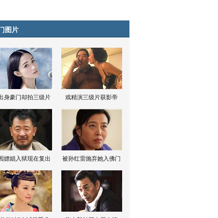
门图片
出身豪门却拍三级片
戏精演三级片获影帝
因嫖娼入狱现在复出
被孙红雷抛弃她入佛门