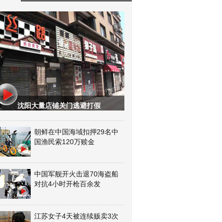
沈阳大量店铺关门逃避打假
朝鲜在中国海域扣押29名中
国渔民索120万赎金
中国军舰开火击退70海盗船
对抗4小时开枪百余发
江苏女子4天被连续贩卖3次