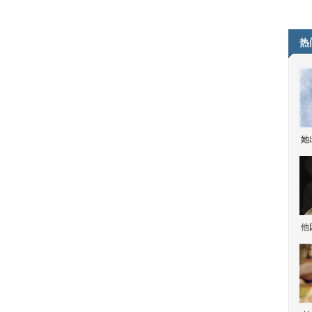
热
她
他