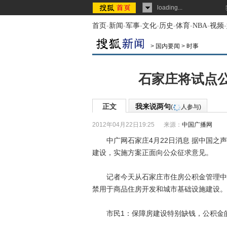
loading...
首页
-
新闻
-
军事
-
文化
-
历史
-
体育
-
NBA
-
视频
-
>
国内要闻
>
时事
石家庄将试点
正文
我来说两句
(
人参与)
2012年04月22日19:25
来源：
中国广播网
中广网石家庄4月22日消息 据中国之声
建设，实施方案正面向公众征求意见。
记者今天从石家庄市住房公积金管理中心
禁用于商品住房开发和城市基础设施建设。
市民1：保障房建设特别缺钱，公积金的