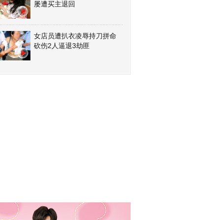
屡遭买主退回
女店员遭扒衣凌辱持刀拼命
砍伤2人逼退3劫匪