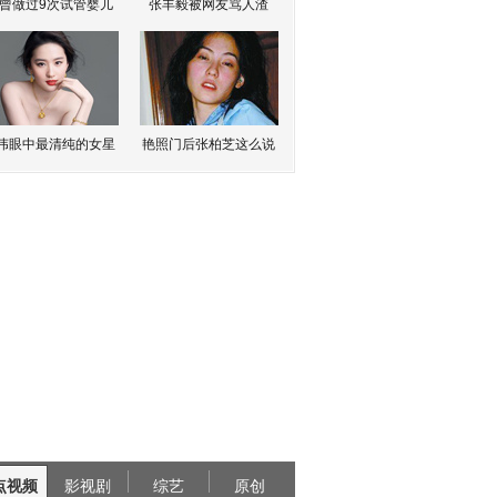
曾做过9次试管婴儿
张丰毅被网友骂人渣
伟眼中最清纯的女星
艳照门后张柏芝这么说
点视频
影视剧
综艺
原创