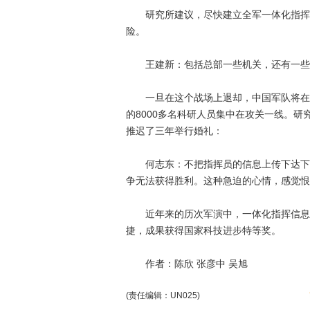
研究所建议，尽快建立全军一体化指挥信
险。
王建新：包括总部一些机关，还有一些军
一旦在这个战场上退却，中国军队将在未
的8000多名科研人员集中在攻关一线。
推迟了三年举行婚礼：
何志东：不把指挥员的信息上传下达下去
争无法获得胜利。这种急迫的心情，感觉恨
近年来的历次军演中，一体化指挥信息系
捷，成果获得国家科技进步特等奖。
作者：陈欣 张彦中 吴旭
(责任编辑：UN025)