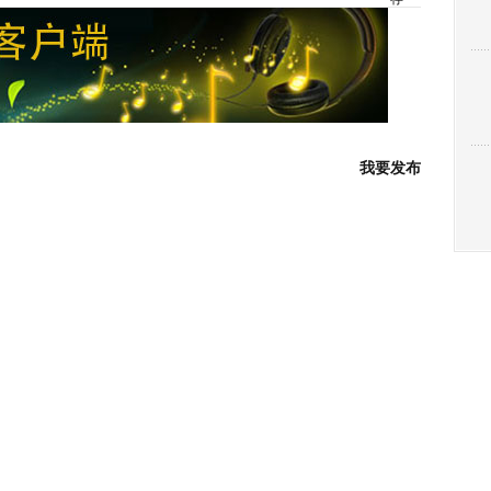
到
博
客]
我要发布