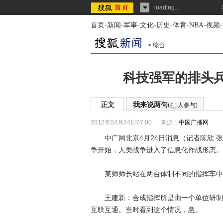
loading...
首页
-
新闻
-
军事
-
文化
-
历史
-
体育
-
NBA
-
视频
-
>
综合
科技强军的排头
正文
我来说两句
(
人参与)
2012年04月24日07:00
来源：
中国广播网
中广网北京4月24日消息（记者陈欣 张
争开始，人类战争进入了信息化作战形态。
某师师长站在两台体制不同的指挥车中间
王建新：合成指挥所是由一个单位研制，
互联互通。当时看到这个情况，急。