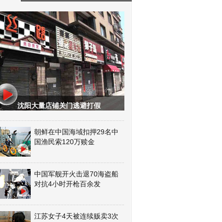
沈阳大量店铺关门逃避打假
朝鲜在中国海域扣押29名中
国渔民索120万赎金
中国军舰开火击退70海盗船
对抗4小时开枪百余发
江苏女子4天被连续贩卖3次