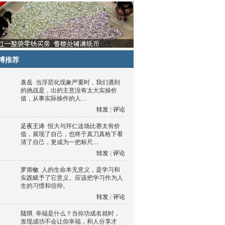
博推荐
袁岳
当浮层化现象严重时，我们遇到
的挑战是，出的主意没有太大实操价
值，从事实际操作的人…
转发
|
评论
足夜王涛
恒大与拜仁这场比赛太有价
值，展现了自己，也终于真刀真枪下看
清了自己，更成为一把标尺…
转发
|
评论
罗崇敏
人的生命本无意义，是学习和
实践赋予了它意义。应该把学习作为人
生的习惯和信仰。
转发
|
评论
陆琪
幸福是什么？当你功成名就时，
发现成功不会让你幸福，和人分享才