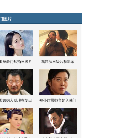
门图片
出身豪门却拍三级片
戏精演三级片获影帝
因嫖娼入狱现在复出
被孙红雷抛弃她入佛门