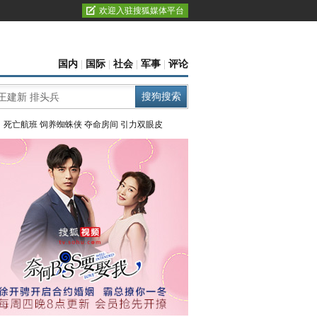
欢迎入驻搜狐媒体平台
国内
|
国际
|
社会
|
军事
|
评论
：
死亡航班
饲养蜘蛛侠
夺命房间
引力双眼皮