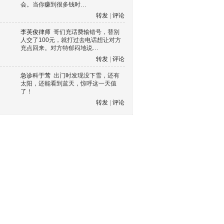
会。当你赚到很多钱时…
转发
|
评论
李英俊律师
哥们充话费输错号，替别
人交了100元，就打过去电话想让对方
充点回来。对方特郁闷地说…
转发
|
评论
急诊科于莺
出门时发现没下雪，还有
太阳，还能看到蓝天，惊呼这一天值
了！
转发
|
评论