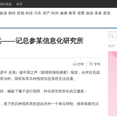
我的搜狐
邮件
娱谈
-
财经
-
世相
-
科技
-
汽车
-
房产
-
时尚
-
健康
-
教育
-
母婴
-
旅游
-
美食
-
星座
兵——记总参某信息化研究所
热词
打印
字号
彦中 吴旭）据中国之声《新闻和报纸摘要》报道，从伊拉克战
而当时，我军各军兵种指挥信息系统无法连通。
，喊破了嗓子进行指挥，时任研究所所长的王建新：
底下的兵种指挥系统是由另外一个单位研制，谁和谁都无法