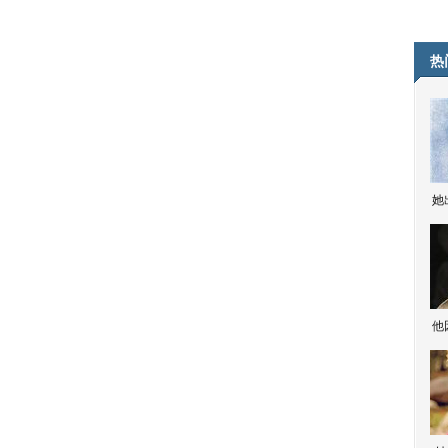
热
她
他