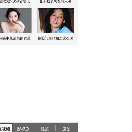
曾做过9次试管婴儿
张丰毅被网友骂人渣
伟眼中最清纯的女星
艳照门后张柏芝这么说
点视频
影视剧
综艺
原创