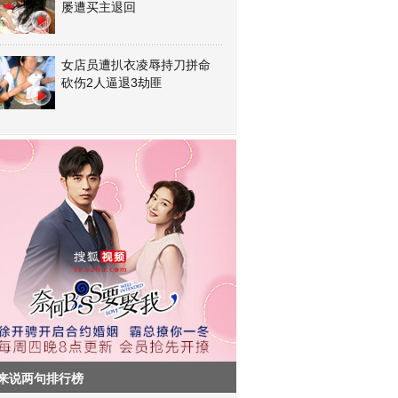
屡遭买主退回
女店员遭扒衣凌辱持刀拼命
砍伤2人逼退3劫匪
来说两句排行榜