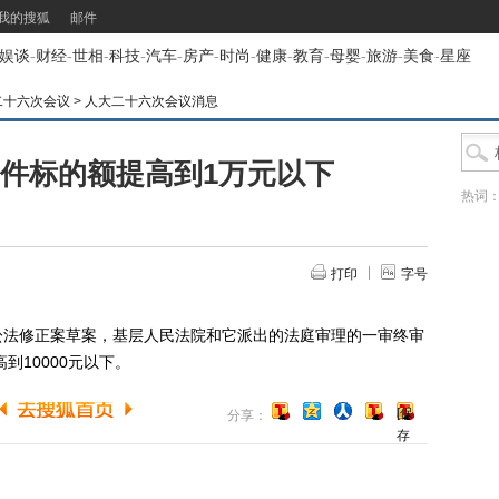
我的搜狐
邮件
娱谈
-
财经
-
世相
-
科技
-
汽车
-
房产
-
时尚
-
健康
-
教育
-
母婴
-
旅游
-
美食
-
星座
二十六次会议
>
人大二十六次会议消息
件标的额提高到1万元以下
热词
打印
字号
法修正案草案，基层人民法院和它派出的法庭审理的一审终审
到10000元以下。
[保
分享：
存
到
博