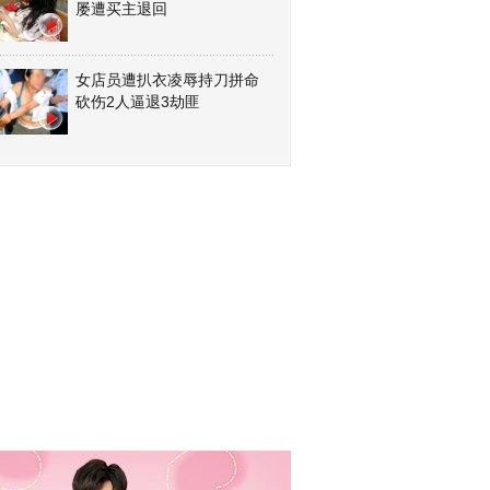
屡遭买主退回
女店员遭扒衣凌辱持刀拼命
砍伤2人逼退3劫匪