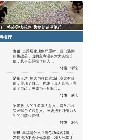
博推荐
袁岳
当浮层化现象严重时，我们遇到
的挑战是，出的主意没有太大实操价
值，从事实际操作的人…
转发
|
评论
足夜王涛
恒大与拜仁这场比赛太有价
值，展现了自己，也终于真刀真枪下看
清了自己，更成为一把标尺…
转发
|
评论
罗崇敏
人的生命本无意义，是学习和
实践赋予了它意义。应该把学习作为人
生的习惯和信仰。
转发
|
评论
陆琪
幸福是什么？当你功成名就时，
发现成功不会让你幸福，和人分享才