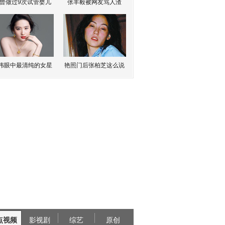
曾做过9次试管婴儿
张丰毅被网友骂人渣
伟眼中最清纯的女星
艳照门后张柏芝这么说
点视频
影视剧
综艺
原创