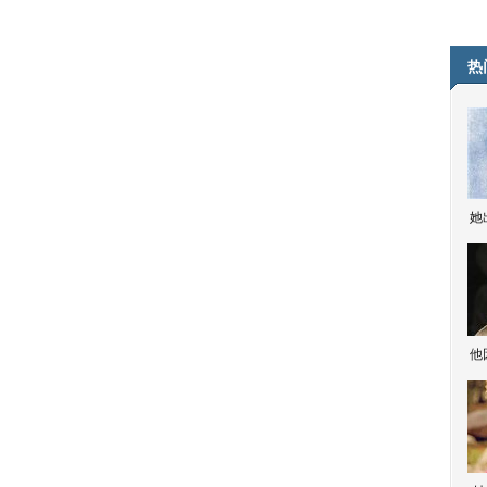
热
她
他