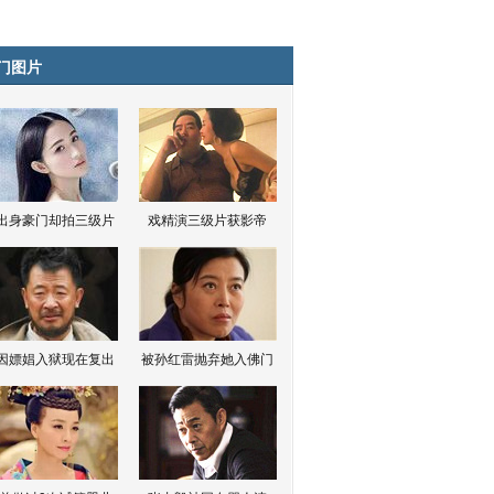
门图片
出身豪门却拍三级片
戏精演三级片获影帝
因嫖娼入狱现在复出
被孙红雷抛弃她入佛门