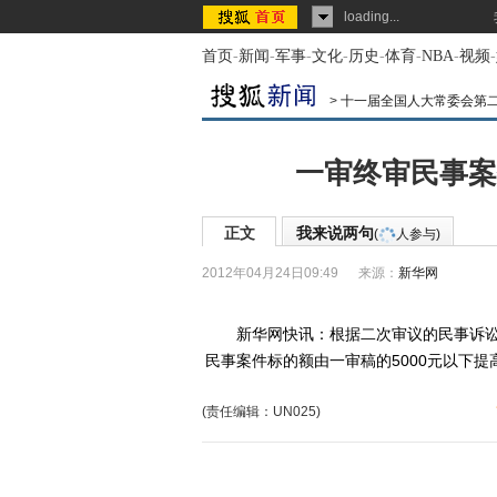
loading...
首页
-
新闻
-
军事
-
文化
-
历史
-
体育
-
NBA
-
视频
-
>
十一届全国人大常委会第
一审终审民事案
正文
我来说两句
(
人参与)
2012年04月24日09:49
来源：
新华网
新华网快讯：根据二次审议的民事诉讼
民事案件标的额由一审稿的5000元以下提高
(责任编辑：UN025)