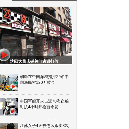
沈阳大量店铺关门逃避打假
朝鲜在中国海域扣押29名中
国渔民索120万赎金
中国军舰开火击退70海盗船
对抗4小时开枪百余发
江苏女子4天被连续贩卖3次