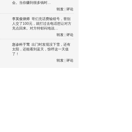
会。当你赚到很多钱时…
转发
|
评论
李英俊律师
哥们充话费输错号，替别
人交了100元，就打过去电话想让对方
充点回来。对方特郁闷地说…
转发
|
评论
急诊科于莺
出门时发现没下雪，还有
太阳，还能看到蓝天，惊呼这一天值
了！
转发
|
评论