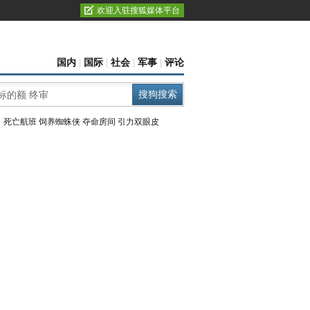
欢迎入驻搜狐媒体平台
国内
|
国际
|
社会
|
军事
|
评论
：
死亡航班
饲养蜘蛛侠
夺命房间
引力双眼皮