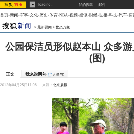
loading...
我的搜狐
邮件
首页
-
新闻
-
军事
-
文化
-
历史
-
体育
-
NBA
-
视频
-
娱谈
-
财经
-
世相
-
科技
-
汽车
-
房
>
最新要闻
>
世态万象
公园保洁员形似赵本山 众多
(图)
正文
我来说两句
(
人参与)
2012年04月25日11:06
来源：
北京晨报