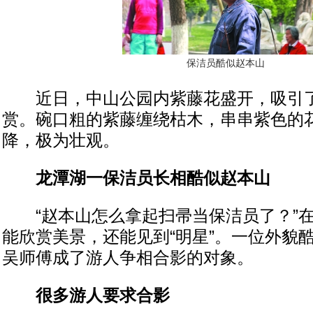
保洁员酷似赵本山
近日，中山公园内紫藤花盛开，吸引了
赏。碗口粗的紫藤缠绕枯木，串串紫色的
降，极为壮观。
龙潭湖一保洁员长相酷似赵本山
“赵本山怎么拿起扫帚当保洁员了？”在
能欣赏美景，还能见到“明星”。一位外貌
吴师傅成了游人争相合影的对象。
很多游人要求合影