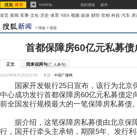
loading...
我的搜狐
邮件
首页
-
新闻
-
军事
-
文化
-
历史
-
体育
-
NBA
-
视频
-
娱谈
-
财经
-
世相
-
科技
-
汽车
-
房
>
综合
>
综合
首都保障房60亿元私募债
正文
我来说两句
(
人参与)
2012年04月25日23:34
来源：
中国广播网
国家开发银行25日宣布，该行为北京
中心成功发行首都保障房60亿元私募债定
前全国发行规模最大的一笔保障房私募债
据介绍，这笔保障房私募债由北京保障
行，国开行牵头主承销，期限5年、发行利率