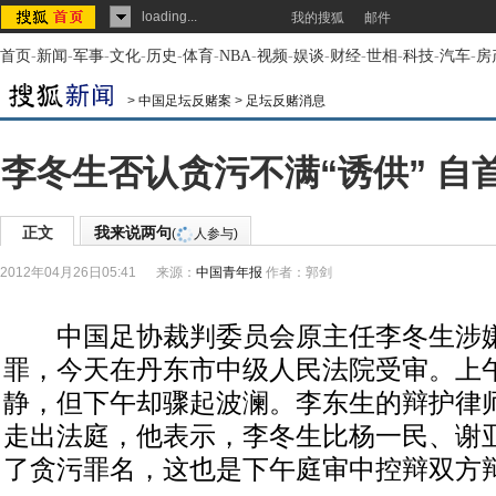
loading...
我的搜狐
邮件
首页
-
新闻
-
军事
-
文化
-
历史
-
体育
-
NBA
-
视频
-
娱谈
-
财经
-
世相
-
科技
-
汽车
-
房
>
中国足坛反赌案
>
足坛反赌消息
李冬生否认贪污不满“诱供” 自
正文
我来说两句
(
人参与)
2012年04月26日05:41
来源：
中国青年报
作者：郭剑
中国足协裁判委员会原主任李冬生涉嫌
罪，今天在丹东市中级人民法院受审。上
静，但下午却骤起波澜。李东生的辩护律师
走出法庭，他表示，李冬生比杨一民、谢
了贪污罪名，这也是下午庭审中控辩双方