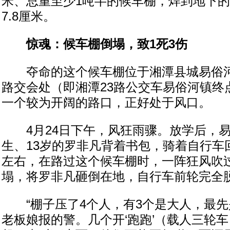
米、总重至少1吨半的候车棚，焊到地下
7.8厘米。
惊魂：候车棚倒塌，致1死3伤
夺命的这个候车棚位于湘潭县城易俗河
路交会处（即湘潭23路公交车易俗河镇终
一个较为开阔的路口，正好处于风口。
4月24日下午，风狂雨骤。放学后，易
生、13岁的罗非凡背着书包，骑着自行车回
左右，在路过这个候车棚时，一阵狂风吹
塌，将罗非凡砸倒在地，自行车前轮完全
“棚子压了4个人，有3个是大人，最先
老板娘报的警。几个开‘跑跑’（载人三轮车