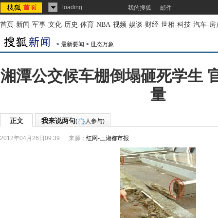
loading...
我的搜狐
邮件
首页
-
新闻
-
军事
-
文化
-
历史
-
体育
-
NBA
-
视频
-
娱谈
-
财经
-
世相
-
科技
-
汽车
-
房
>
最新要闻
>
世态万象
湘潭公交候车棚倒塌砸死学生 
量
正文
我来说两句
(
人参与)
2012年04月26日09:39
来源：
红网-三湘都市报