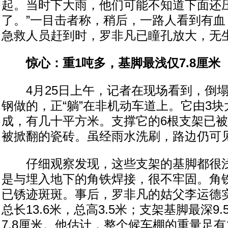
起。当时下大雨，他们可能不知道下面还
了。”一目击者称，稍后，一路人看到有血
急救人员赶到时，罗非凡已瞳孔放大，无
惊心：重1吨多，基脚最浅仅7.8厘米
4月25日上午，记者在现场看到，倒塌
钢做的，正“躺”在非机动车道上。它由3
成，有几十平方米。支撑它的6根支架已
被掀翻的瓷砖。虽经雨水洗刷，路边仍可
仔细观察发现，这些支架的基脚都很浅
是与埋入地下的角铁焊接，很不牢固。角
已锈迹斑斑。事后，罗非凡的姑父李运德
总长13.6米，总高3.5米；支架基脚最深9
7.8厘米。他估计，整个候车棚的重量足有1