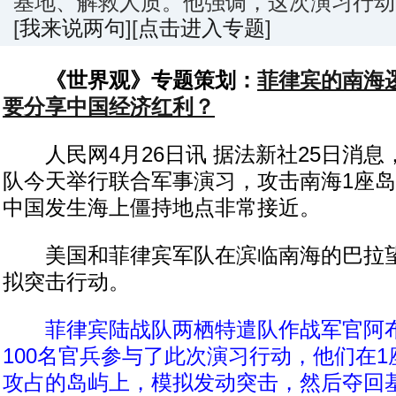
基地、解救人质。他强调，这次演习行动
[
我来说两句
][
点击进入专题
]
《世界观》专题策划：
菲律宾的南海
要分享中国经济红利？
人民网4月26日讯 据法新社25日消息
队今天举行联合军事演习，攻击南海1座
中国发生海上僵持地点非常接近。
美国和菲律宾军队在滨临南海的巴拉望
拟突击行动。
菲律宾陆战队两栖特遣队作战军官阿
100名官兵参与了此次演习行动，他们在
攻占的岛屿上，模拟发动突击，然后夺回