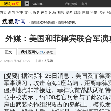
loading...
我的搜狐
邮件
首页
-
新闻
-
军事
-
文化
-
历史
-
体育
-
NBA
-
视频
-
娱谈
-
财经
-
世相
-
科技
-
汽车
-
房
>
南海主权争端加剧
>
南海争端消息
外媒：美国和菲律宾联合军演
正文
我来说两句
(
人参与)
2012年04月26日13:27
来源：
人民网
[提要]
据法新社25日消息，美国及菲律
军事演习，攻击南海1座岛屿，距离菲律
僵持地点非常接近。菲律宾陆战队两栖特
拉中校表示，约100名官兵参与了此次演
座由武装恐怖组织攻占的岛屿上，模拟发