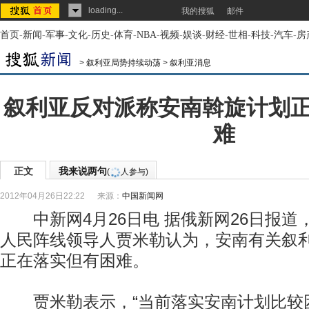
loading...
我的搜狐
邮件
首页
-
新闻
-
军事
-
文化
-
历史
-
体育
-
NBA
-
视频
-
娱谈
-
财经
-
世相
-
科技
-
汽车
-
房
>
叙利亚局势持续动荡
>
叙利亚消息
叙利亚反对派称安南斡旋计划
难
正文
我来说两句
(
人参与)
2012年04月26日22:22
来源：
中国新闻网
中新网4月26日电 据俄新网26日报道
人民阵线领导人贾米勒认为，安南有关叙
正在落实但有困难。
贾米勒表示，“当前落实安南计划比较