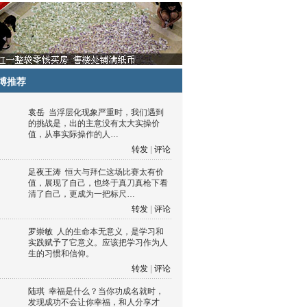
博推荐
袁岳
当浮层化现象严重时，我们遇到
的挑战是，出的主意没有太大实操价
值，从事实际操作的人…
转发
|
评论
足夜王涛
恒大与拜仁这场比赛太有价
值，展现了自己，也终于真刀真枪下看
清了自己，更成为一把标尺…
转发
|
评论
罗崇敏
人的生命本无意义，是学习和
实践赋予了它意义。应该把学习作为人
生的习惯和信仰。
转发
|
评论
陆琪
幸福是什么？当你功成名就时，
发现成功不会让你幸福，和人分享才