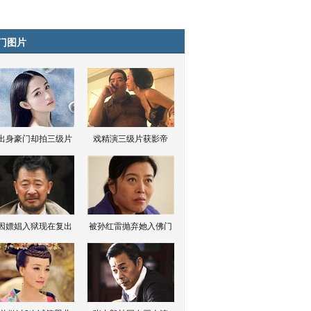
门图片
出身豪门却拍三级片
戏精演三级片获影帝
因嫖娼入狱现在复出
被孙红雷抛弃她入佛门