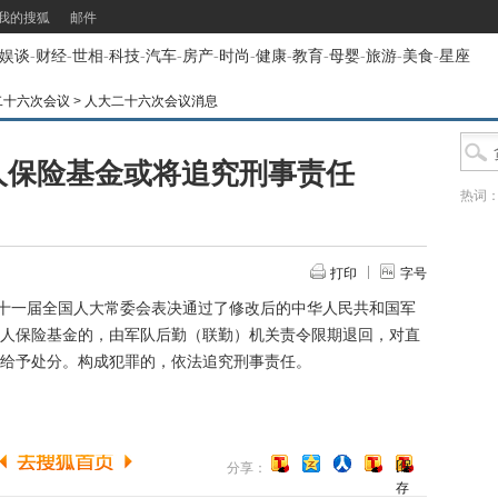
我的搜狐
邮件
娱谈
-
财经
-
世相
-
科技
-
汽车
-
房产
-
时尚
-
健康
-
教育
-
母婴
-
旅游
-
美食
-
星座
二十六次会议
>
人大二十六次会议消息
人保险基金或将追究刑事责任
热词
打印
字号
十一届全国人大常委会表决通过了修改后的中华人民共和国军
人保险基金的，由军队后勤（联勤）机关责令限期退回，对直
给予处分。构成犯罪的，依法追究刑事责任。
[保
分享：
存