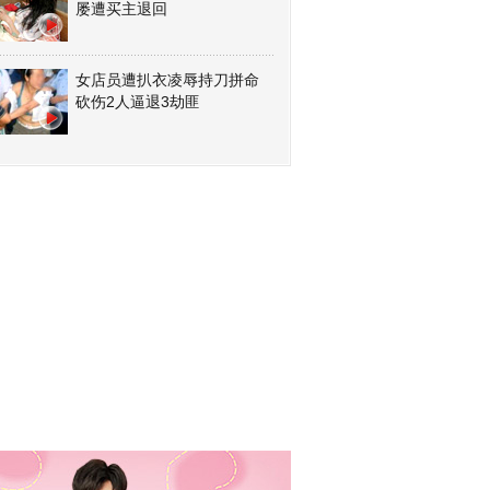
屡遭买主退回
女店员遭扒衣凌辱持刀拼命
砍伤2人逼退3劫匪