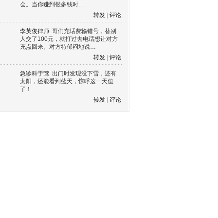
会。当你赚到很多钱时…
转发
|
评论
李英俊律师
哥们充话费输错号，替别
人交了100元，就打过去电话想让对方
充点回来。对方特郁闷地说…
转发
|
评论
急诊科于莺
出门时发现没下雪，还有
太阳，还能看到蓝天，惊呼这一天值
了！
转发
|
评论