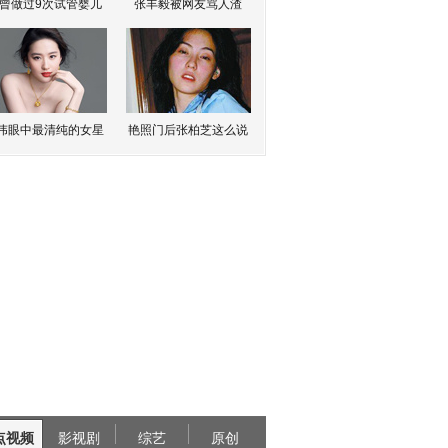
曾做过9次试管婴儿
张丰毅被网友骂人渣
伟眼中最清纯的女星
艳照门后张柏芝这么说
点视频
影视剧
综艺
原创