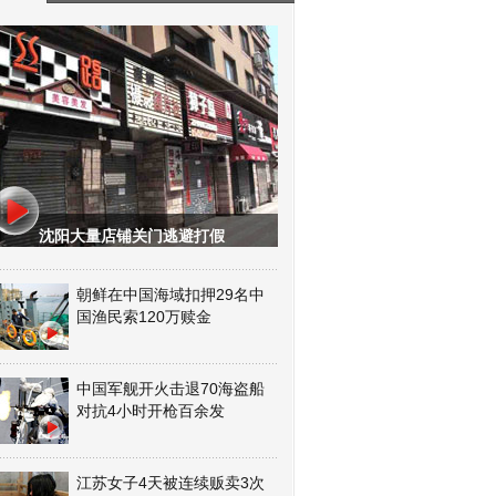
沈阳大量店铺关门逃避打假
朝鲜在中国海域扣押29名中
国渔民索120万赎金
中国军舰开火击退70海盗船
对抗4小时开枪百余发
江苏女子4天被连续贩卖3次