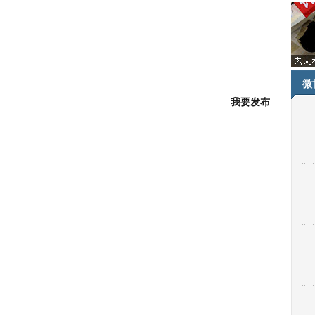
到
博
客]
微
我要发布