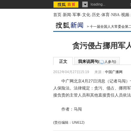
loading...
首页
-
新闻
-
军事
-
文化
-
历史
-
体育
-
NBA
-
视频
-
>
十一届全国人大常委会第
贪污侵占挪用军
正文
我来说两句
(
人参与)
2012年04月27日15:19
来源：
中国广播网
中广网北京4月27日消息（记者马闯）
人保险法。法律规定：贪污、侵占、挪用军
接负责的主管人员和其他直接责任人员依法
作者：马闯
(责任编辑：UN612)