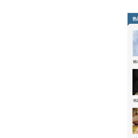
热
她
他