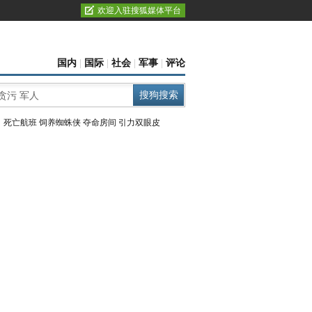
欢迎入驻搜狐媒体平台
国内
|
国际
|
社会
|
军事
|
评论
：
死亡航班
饲养蜘蛛侠
夺命房间
引力双眼皮