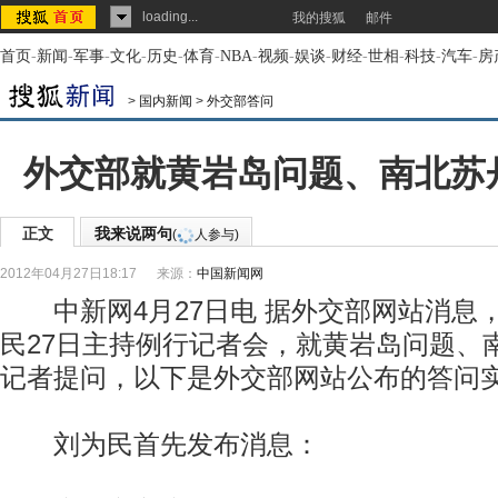
loading...
我的搜狐
邮件
首页
-
新闻
-
军事
-
文化
-
历史
-
体育
-
NBA
-
视频
-
娱谈
-
财经
-
世相
-
科技
-
汽车
-
房
>
国内新闻
>
外交部答问
外交部就黄岩岛问题、南北苏
正文
我来说两句
(
人参与)
2012年04月27日18:17
来源：
中国新闻网
中新网4月27日电 据外交部网站消息
民27日主持例行记者会，就黄岩岛问题、
记者提问，以下是外交部网站公布的答问
刘为民首先发布消息：