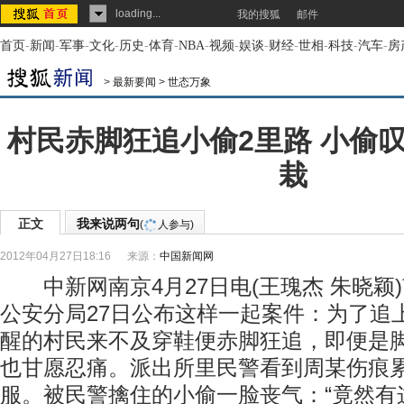
loading...
我的搜狐
邮件
首页
-
新闻
-
军事
-
文化
-
历史
-
体育
-
NBA
-
视频
-
娱谈
-
财经
-
世相
-
科技
-
汽车
-
房
>
最新要闻
>
世态万象
村民赤脚狂追小偷2里路 小偷
栽
正文
我来说两句
(
人参与)
2012年04月27日18:16
来源：
中国新闻网
中新网南京4月27日电(王瑰杰 朱晓颖
公安分局27日公布这样一起案件：为了追
醒的村民来不及穿鞋便赤脚狂追，即便是
也甘愿忍痛。派出所里民警看到周某伤痕
服。被民警擒住的小偷一脸丧气：“竟然有