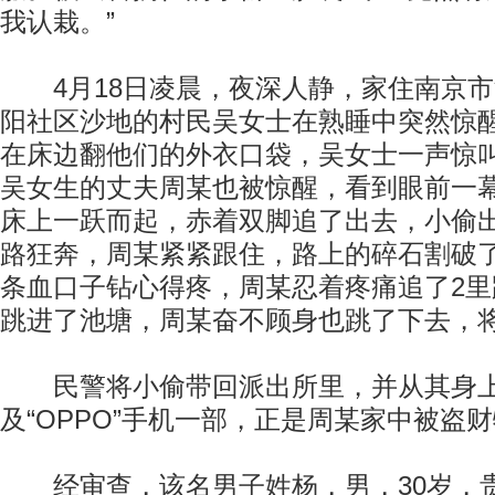
我认栽。”
4月18日凌晨，夜深人静，家住南京市
阳社区沙地的村民吴女士在熟睡中突然惊
在床边翻他们的外衣口袋，吴女士一声惊
吴女生的丈夫周某也被惊醒，看到眼前一
床上一跃而起，赤着双脚追了出去，小偷
路狂奔，周某紧紧跟住，路上的碎石割破
条血口子钻心得疼，周某忍着疼痛追了2
跳进了池塘，周某奋不顾身也跳了下去，
民警将小偷带回派出所里，并从其身上
及“OPPO”手机一部，正是周某家中被盗
经审查，该名男子姓杨，男，30岁，