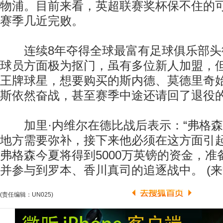
物浦。目前来看，英超联赛奖杯保不住的
赛季几近完败。
连续8年夺得全球最富有足球俱乐部头
球员方面极为抠门，虽有多位新人加盟，
王牌球星，想要购买的斯内德、莫德里奇
斯依然奋战，甚至赛季中途还请回了退役
加里·内维尔在德比战后表示：“弗格森
地方需要弥补，接下来他必须在这方面引起
弗格森今夏将得到5000万英镑的资金，
并参与到罗本、香川真司的追逐战中。 (来
(责任编辑：UN025)