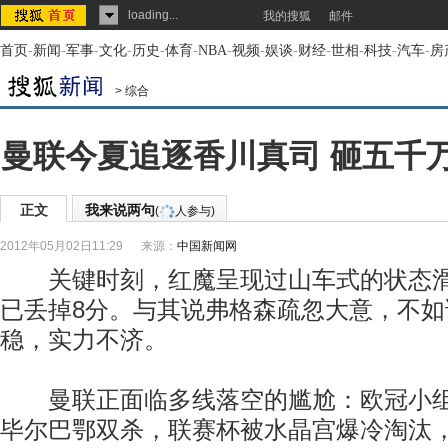
loading...
我的搜狐
邮件
首页
-
新闻
-
军事
-
文化
-
历史
-
体育
-
NBA
-
视频
-
娱谈
-
财经
-
世相
-
科技
-
汽车
-
房
>
综合
曼联今夏追逐香川真司 砸五千
正文
我来说两句
(
人参与)
2012年05月02日11:29
来源：
中国新闻网
关键时刻，红魔呈现过山车式的状态滑
已丢掉8分。与其说弗格森疏忽大意，不如
稳，实力不济。
曼联正面临多线落空的尴尬：欧冠小组
毕尔巴鄂双杀，联赛杯被水晶宫爆冷淘汰