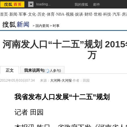
loading...
我的搜狐
邮件
首页
-
新闻
-
军事
-
文化
-
历史
-
体育
-
NBA
-
视频
-
娱谈
-
财经
-
世相
-
科技
-
汽车
-
房
>
国内要闻
>
时事
河南发人口“十二五”规划 2015
万
正文
我来说两句
(
人参与)
2012年05月03日07:34
来源：
大河网-大河报
作者：田园
我省发布人口发展“十二五”规划
记者 田园