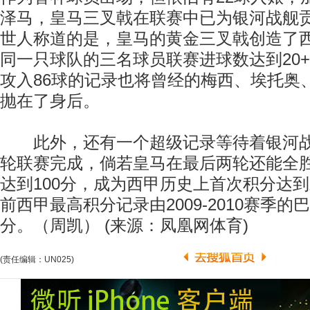
泽马，皇马三叉戟在联赛中已为银河战舰贡
世人称道的是，皇马的黄金三叉戟创造了
同一只球队的三名球员联赛进球数达到20
攻入86球的记录也将曾经的梅西、埃托奥
抛在了身后。
此外，还有一个超级记录等待着银河战
轮联赛完成，倘若皇马在最后两轮还能全
达到100分，成为西甲历史上首次积分达
前西甲最高积分记录由2009-2010赛季的
分。（周凯） (来源：凤凰网体育)
(责任编辑：UN025)