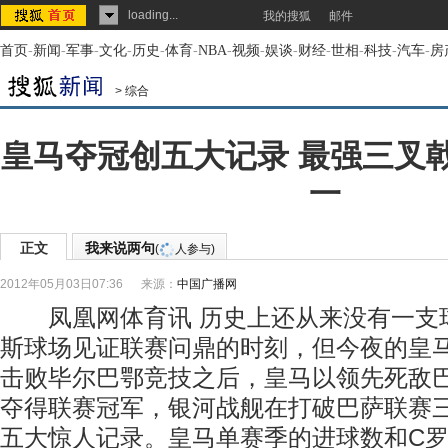
loading...
我的搜狐
邮件
首页
-
新闻
-
军事
-
文化
-
历史
-
体育
-
NBA
-
视频
-
娱谈
-
财经
-
世相
-
科技
-
汽车
-
房
>
综合
皇马夺冠创五大记录 最强三叉
一
正文
我来说两句
(
人参与)
2012年05月03日07:36
来源：
中国广播网
凤凰网体育讯 历史上还从来没有一支
斯球场见证联赛问鼎的时刻，但今夜的皇马
击败毕尔巴鄂竞技之后，皇马以领先死敌
夺得联赛冠军，银河战舰在打破巴萨联赛
五大惊人记录。皇马单赛季的进球数和C