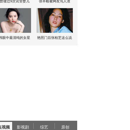
曾做过9次试管婴儿
张丰毅被网友骂人渣
伟眼中最清纯的女星
艳照门后张柏芝这么说
点视频
影视剧
综艺
原创