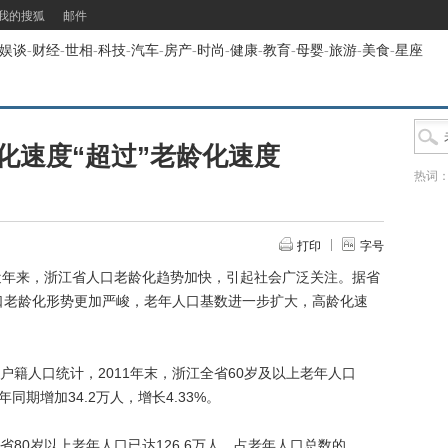
我的搜狐
邮件
娱谈
-
财经
-
世相
-
科技
-
汽车
-
房产
-
时尚
-
健康
-
教育
-
母婴
-
旅游
-
美食
-
星座
化速度“超过”老龄化速度
热词
打印
字号
年来，浙江省人口老龄化趋势加快，引起社会广泛关注。据省
人口老龄化形势更加严峻，老年人口基数进一步扩大，高龄化速
人口统计，2011年末，浙江全省60岁及以上老年人口
0年同期增加34.2万人，增长4.33%。
0岁以上老年人口已达126.6万人，占老年人口总数的