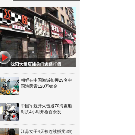
沈阳大量店铺关门逃避打假
朝鲜在中国海域扣押29名中
国渔民索120万赎金
中国军舰开火击退70海盗船
对抗4小时开枪百余发
江苏女子4天被连续贩卖3次