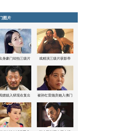
门图片
出身豪门却拍三级片
戏精演三级片获影帝
因嫖娼入狱现在复出
被孙红雷抛弃她入佛门