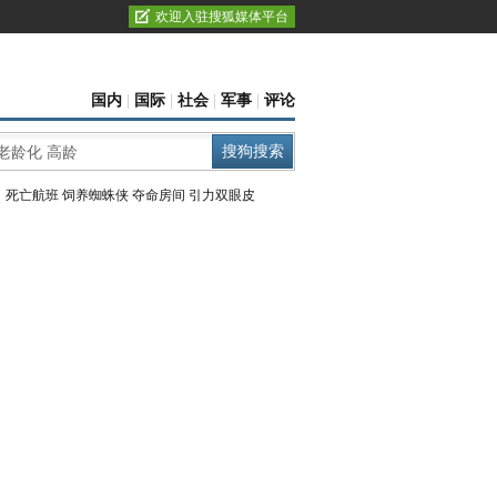
欢迎入驻搜狐媒体平台
国内
|
国际
|
社会
|
军事
|
评论
：
死亡航班
饲养蜘蛛侠
夺命房间
引力双眼皮