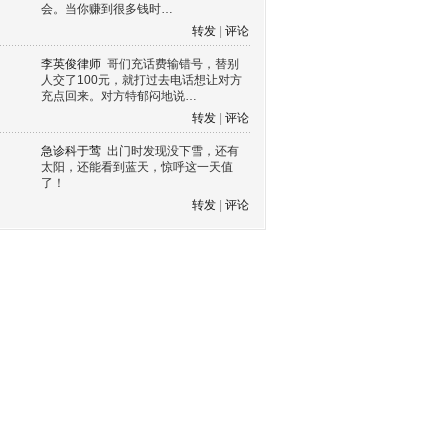
会。当你赚到很多钱时…
转发
|
评论
李英俊律师
哥们充话费输错号，替别
人交了100元，就打过去电话想让对方
充点回来。对方特郁闷地说…
转发
|
评论
急诊科于莺
出门时发现没下雪，还有
太阳，还能看到蓝天，惊呼这一天值
了！
转发
|
评论