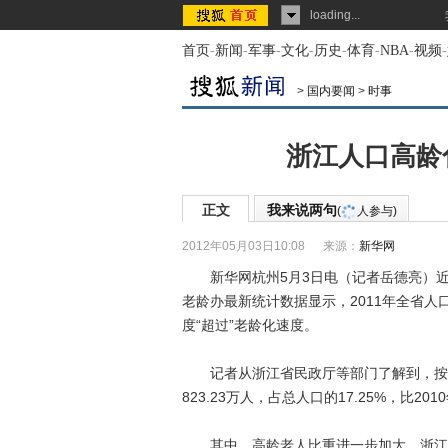
loading...
首页
-
新闻
-
军事
-
文化
-
历史
-
体育
-
NBA
-
视频
-
>
国内要闻
>
时事
浙江人口高龄
正文
我来说两句
(
人参与)
2012年05月03日10:08
来源：
新华网
新华网杭州5月3日电（记者岳德亮）近
老龄办最新统计数据显示，2011年全省
度“超过”老龄化速度。
记者从浙江省民政厅等部门了解到，按户籍
823.23万人，占总人口的17.25%，比201
其中，高龄老人比重进一步加大。浙江省8