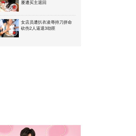
屡遭买主退回
女店员遭扒衣凌辱持刀拼命
砍伤2人逼退3劫匪