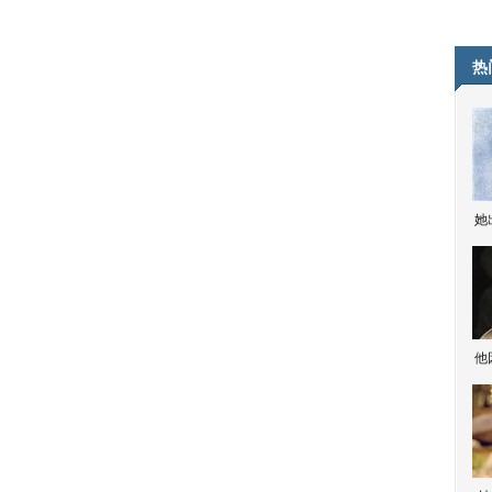
热
她
他