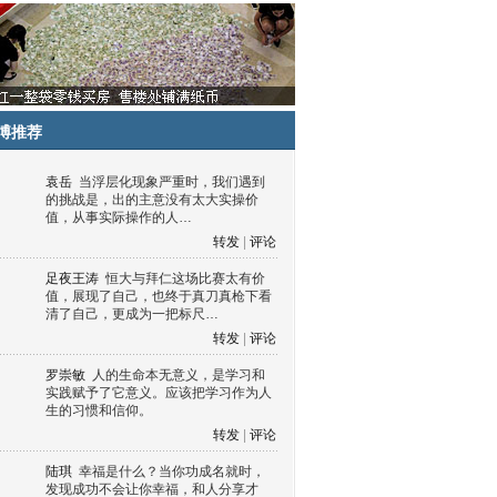
博推荐
袁岳
当浮层化现象严重时，我们遇到
的挑战是，出的主意没有太大实操价
值，从事实际操作的人…
转发
|
评论
足夜王涛
恒大与拜仁这场比赛太有价
值，展现了自己，也终于真刀真枪下看
清了自己，更成为一把标尺…
转发
|
评论
罗崇敏
人的生命本无意义，是学习和
实践赋予了它意义。应该把学习作为人
生的习惯和信仰。
转发
|
评论
陆琪
幸福是什么？当你功成名就时，
发现成功不会让你幸福，和人分享才