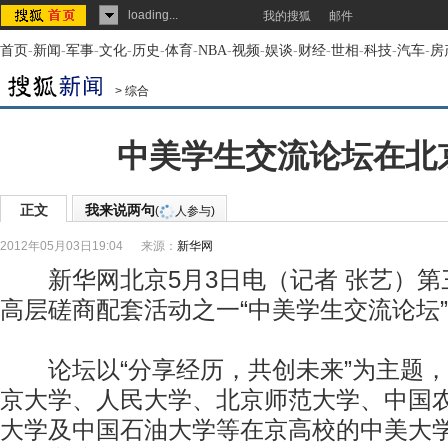
loading...
我的搜狐
邮件
首页
-
新闻
-
军事
-
文化
-
历史
-
体育
-
NBA
-
视频
-
娱谈
-
财经
-
世相
-
科技
-
汽车
-
房
>
综合
中美学生交流论坛在北
正文
我来说两句
(
人参与)
2012年05月03日19:04
来源：
新华网
新华网北京5月3日电（记者 张艺）第
高层磋商配套活动之一“中美学生交流论坛
论坛以“分享经历，共创未来”为主题，
京大学、人民大学、北京师范大学、中国
大学及中国石油大学等在京高校的中美大