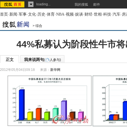
loading...
我的搜狐
邮件
首页
-
新闻
-
军事
-
文化
-
历史
-
体育
-
NBA
-
视频
-
娱谈
-
财经
-
世相
-
科技
-
汽车
-
房
>
综合
44%私募认为阶段性牛市将
正文
我来说两句
(
人参与)
2012年05月04日09:18
来源：
新华网