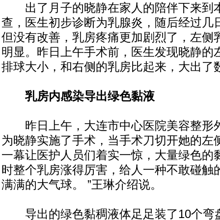
出了月子的晓静在家人的陪伴下来到本
查，医生初步诊断为乳腺炎，随后经过几
但没有改善，乳房疼痛更加剧烈了，左侧
明显。昨日上午手术前，医生发现晓静的
排球大小，和右侧的乳房比起来，大出了
乳房内感染导出绿色黏液
昨日上午，大连市中心医院美容整形外
为晓静实施了手术，当手术刀切开她的左
一幕让医护人员们着实一惊，大量绿色的黏
时整个乳房涨得厉害，给人一种不敢碰触
满满的大气球。 ”王琳介绍说。
导出的绿色黏稠液体足足装了10个弯盘，