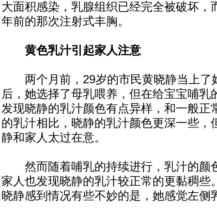
大面积感染，乳腺组织已经完全被破坏，
年前的那次注射式丰胸。
黄色乳汁引起家人注意
两个月前，29岁的市民黄晓静当上了
后，她选择了母乳喂养，但在给宝宝哺乳
发现晓静的乳汁颜色有点异样，和一般正
的乳汁相比，晓静的乳汁颜色更深一些，
静和家人太过在意。
然而随着哺乳的持续进行，乳汁的颜色
家人也发现晓静的乳汁较正常的更黏稠些
晓静感到情况有些不妙的是，她感觉左侧