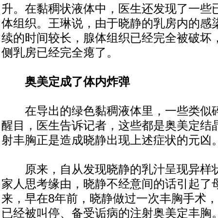
升。在黏稠状液体中，医生还发现了一些
体组织。王琳说，由于晓静的乳房内的感
续的时间较长，腺体组织已经完全被破坏
侧乳房已经完全瘪了。
奥美定成了体内炸弹
在导出的绿色黏稠液体里，一些类似碎
醒目，医生告诉记者，这些都是奥美定结
射丰胸正是造成晓静出现上述症状的元凶
原来，自从发现晓静的乳汁呈现异样状
家人思考缘由，晓静不经意间的话引起了
来，早在8年前，晓静做过一次丰胸手术
已经被叫停、备受诟病的注射奥美定丰胸