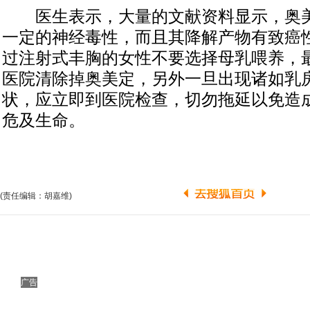
医生表示，大量的文献资料显示，奥美
一定的神经毒性，而且其降解产物有致癌
过注射式丰胸的女性不要选择母乳喂养，
医院清除掉奥美定，另外一旦出现诸如乳
状，应立即到医院检查，切勿拖延以免造
危及生命。
(责任编辑：胡嘉维)
广告