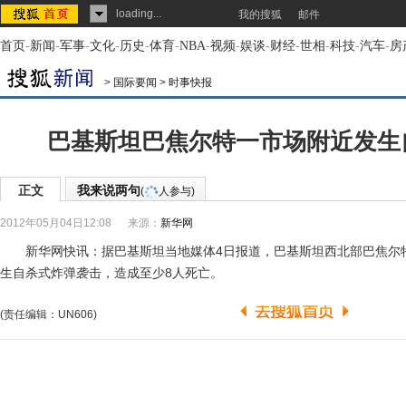
loading...
我的搜狐
邮件
首页
-
新闻
-
军事
-
文化
-
历史
-
体育
-
NBA
-
视频
-
娱谈
-
财经
-
世相
-
科技
-
汽车
-
房
>
国际要闻
>
时事快报
巴基斯坦巴焦尔特一市场附近发生
正文
我来说两句
(
人参与)
2012年05月04日12:08
来源：
新华网
新华网快讯：据巴基斯坦当地媒体4日报道，巴基斯坦西北部巴焦尔
生自杀式炸弹袭击，造成至少8人死亡。
(责任编辑：UN606)