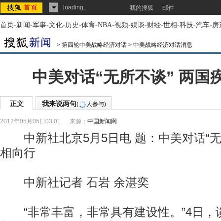
loading...
我的搜狐
邮件
首页
-
新闻
-
军事
-
文化
-
历史
-
体育
-
NBA
-
视频
-
娱谈
-
财经
-
世相
-
科技
-
汽车
-
房
>
第四轮中美战略经济对话
>
中美战略经济对话消息
中美对话“无所不谈” 两国
正文
我来说两句
(
人参与)
2012年05月05日03:01
来源：
中国新闻网
中新社北京5月5日电 题：中美对话“无
相向行
中新社记者 石岩 余湛奕
“非常丰富，非常具有建设性。”4日，