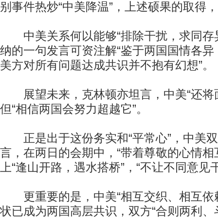
别事件热炒“中美降温”，上述硕果的取得
中美关系何以能够“排除干扰，求同存异
纳的一句发言可资注解“鉴于两国国情各异
美方对所有问题达成共识并不抱有幻想”。
展望未来，克林顿亦坦言，中美“还将面
但“相信两国会努力超越它”。
正是出于这份务实和“平常心”，中美双
言，在两日的会期中，“带着尊敬的心情相
上“逢山开路，遇水搭桥”，“不让不同意见
更重要的是，中美“相互交织、相互依赖”
状已成为两国高层共识，双方“合则两利、斗