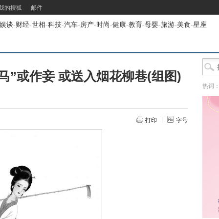
我的搜狐
邮件
娱谈
-
财经
-
世相
-
科技
-
汽车
-
房产
-
时尚
-
健康
-
教育
-
母婴
-
旅游
-
美食
-
星座
马”或作妾 或送入烟花柳巷(组图)
热词
打印
字号