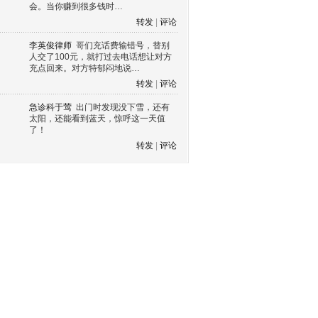
会。当你赚到很多钱时…
转发
|
评论
李英俊律师
哥们充话费输错号，替别
人交了100元，就打过去电话想让对方
充点回来。对方特郁闷地说…
转发
|
评论
急诊科于莺
出门时发现没下雪，还有
太阳，还能看到蓝天，惊呼这一天值
了！
转发
|
评论