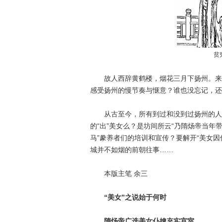
贫
故人西辞黄鹤楼，烟花三月下扬州。来扬
感受扬州的慢节奏与惬意？谁也没忘记，还
从古至今，所有到过和没到过扬州的人，
的“出”美女么？是坊间所云“乃隋炀帝当年
马”豢养者们的培训和宣传？要解开“美女
城并不如烟的前朝往事……
本版主笔 余三
“美女”之说始于何时
隋炀帝广选美女仆婢充实宫室