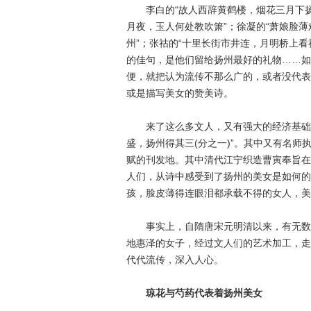
李白的“故人西辞黄鹤楼，烟花三月下扬
月夜，玉人何处教吹箫”；徐凝的“萧娘脸
州”；张祜的“十里长街市井连，月明桥上
的佳句，是他们留给扬州最好的礼物……如
便，就把认为流传不那么广的，或者没代表
或是描写美女的赞美诗。
来了这么多文人，又有强大的经济基础作
盛，扬州得其三(分之一)”。其中又有名
赋的刊发地。其中清代江宁织造曹寅奉旨在
人们，从诗中感受到了扬州的美女是如何的
孩，脸皮薄得连眼泪都承载不得的女人，美
事实上，自隋唐宋元明清以来，有无数的
地惠泽的女子，经过文人们的艺术加工，走
代代流传，深入人心。
琼花与芍药代表着扬州美女