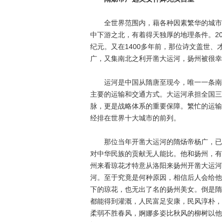
全世界范围内，藉各种因素繁华的城市，
中下游之北，有着得天独厚的地理条件。2
纪元。又在1400多年前，那位诗文盖世
广，又集南北之利开凿大运河，扬州被很幸
运河是中国从隋唐至现今，唯一一条南北
主要的运输和交通方式。大运河承担全国三
脉，更是战略体系的重要保障。繁忙的运输
经排在世界十大城市的前列。
那位当年开凿大运河的隋炀帝杨广，已经
对中华民族的贡献无人能比。他和扬州，有
州来看琼花才特意从洛阳来扬州开凿大运河
河。至于究竟是何种原因，相信后人会给他
下的琼花，也无出了名的扬州美女。倒是隋
都能得到灌溉，人民富足安康，民风淳朴，
柔弱不胜春风，婀娜多姿比秋风的柳树以他