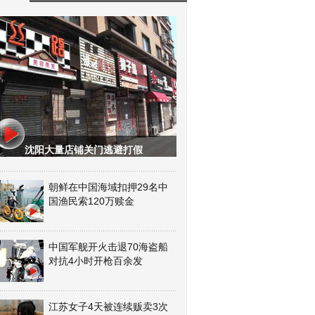
沈阳大量店铺关门逃避打假
朝鲜在中国海域扣押29名中
国渔民索120万赎金
中国军舰开火击退70海盗船
对抗4小时开枪百余发
江苏女子4天被连续贩卖3次