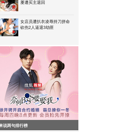
屡遭买主退回
女店员遭扒衣凌辱持刀拼命
砍伤2人逼退3劫匪
来说两句排行榜