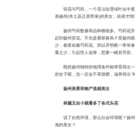
琼花与芍药，一个圣洁似雪绿叶丛中更显
表扬州(本土及迁居而来)的美女，前者才
扬州芍药数量和品种都很多。芍药花开的
赶到扬州赏花。不光是看那春风十里扬州路
少，都喜欢戴芍药花。所以开明桥一带有春
量之少，引起世人追捧，想要一睹其芳容。
既然扬州独特的地理条件能孕育得出一少(
的女子呢，也一定会不吝馈赠，滋养得出“
扬州美景和物产造就美女
林黛玉自小就看多了各式头花
说了自然环境，那么社会环境呢？扬州这
海的美女？