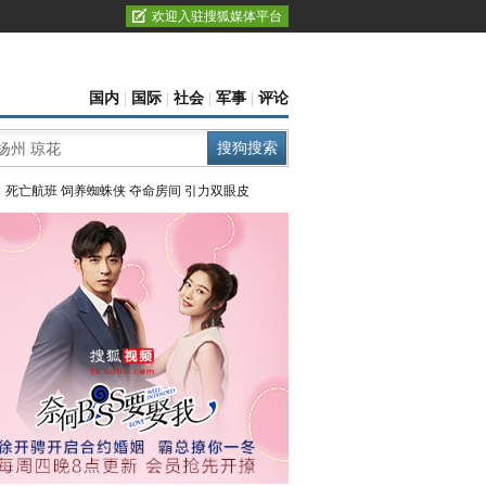
欢迎入驻搜狐媒体平台
国内
|
国际
|
社会
|
军事
|
评论
：
死亡航班
饲养蜘蛛侠
夺命房间
引力双眼皮