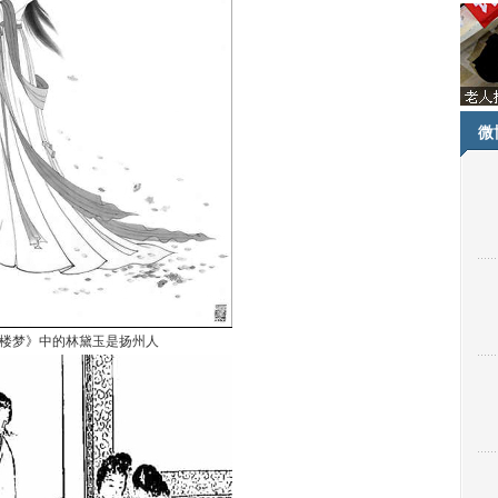
微
楼梦》中的林黛玉是扬州人