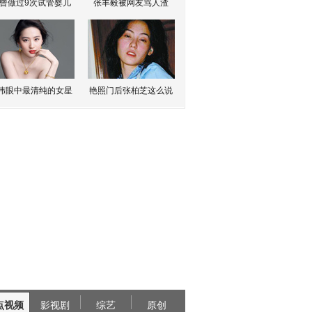
曾做过9次试管婴儿
张丰毅被网友骂人渣
伟眼中最清纯的女星
艳照门后张柏芝这么说
点视频
影视剧
综艺
原创