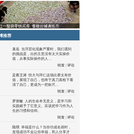
博推荐
袁岳
当浮层化现象严重时，我们遇到
的挑战是，出的主意没有太大实操价
值，从事实际操作的人…
转发
|
评论
足夜王涛
恒大与拜仁这场比赛太有价
值，展现了自己，也终于真刀真枪下看
清了自己，更成为一把标尺…
转发
|
评论
罗崇敏
人的生命本无意义，是学习和
实践赋予了它意义。应该把学习作为人
生的习惯和信仰。
转发
|
评论
陆琪
幸福是什么？当你功成名就时，
发现成功不会让你幸福，和人分享才