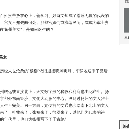
她
姓疾苦放在心上，善学习、好诗文却成了荒淫无度的代表的
，宫女不知去向何处。那些宫娥们或流落民间，或成为军士妻
的“扬州美女”，是如何诞生的？
卓
美女
经人世沧桑的“杨柳”依旧迎接晓风明月，平静地迎来了盛唐
转运或直接北上，天文数字般的税收和利润也由此产生。扬
京都外东南经济、文化大动脉的中心。没到过扬州的文人雅士
人生不完美。另一方面，她便捷的交通也会给南下北上的文人
来了，杜牧来了，张祜来了，徐凝来了，以他们为代表的诗
的年代里，他们为扬州写下了千古绝句
热