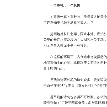
一个冷艳，一个妩媚
如果扬州真的有杜牧、徐凝等人艳羡怜惜
了连造物主也颇觉满意的美人儿？
扬州地处长江北岸，雨水丰沛、湖泊纵横
公里的长江水岸及境内几大湖区水位平稳，
乃至鸟兽人虫无不是一种福分。
在这样的环境下，古代追求奇花异葩的时
地间造物主的心意。单说跟美女有关的两种
贵于时的芍药。
历代咏这两种花的诗句众多，赞美琼花最
中西子瘦于秋”；李白《秦女休行》的“西门
题芍药的诗句也多得不可胜数。苏轼的《
琦有诗句：“广陵芍药真奇美，名与洛阳相上