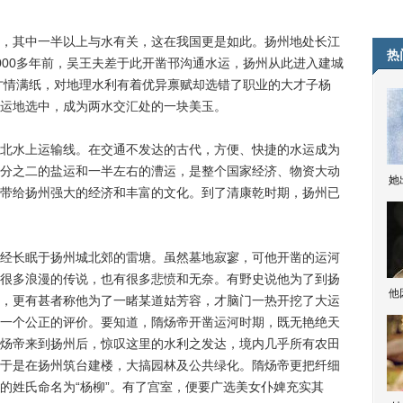
其中一半以上与水有关，这在我国更是如此。扬州地处长江
热
000多年前，吴王夫差于此开凿邗沟通水运，扬州从此进入建城
、才情满纸，对地理水利有着优异禀赋却选错了职业的大才子杨
运地选中，成为两水交汇处的一块美玉。
水上运输线。在交通不发达的古代，方便、快捷的水运成为
分之二的盐运和一半左右的漕运，是整个国家经济、物资大动
她
带给扬州强大的经济和丰富的文化。到了清康乾时期，扬州已
长眠于扬州城北郊的雷塘。虽然墓地寂寥，可他开凿的运河
很多浪漫的传说，也有很多悲愤和无奈。有野史说他为了到扬
他
，更有甚者称他为了一睹某道姑芳容，才脑门一热开挖了大运
一个公正的评价。要知道，隋炀帝开凿运河时期，既无艳绝天
炀帝来到扬州后，惊叹这里的水利之发达，境内几乎所有农田
于是在扬州筑台建楼，大搞园林及公共绿化。隋炀帝更把纤细
的姓氏命名为“杨柳”。有了宫室，便要广选美女仆婢充实其