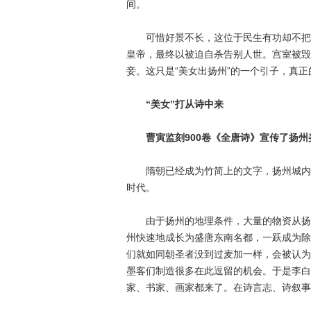
间。
可惜好景不长，这位于民生有功却不把百
皇帝，最终以被迫自杀告别人世。宫室被毁
妾。这只是“美女出扬州”的一个引子，真正
“美女”打从诗中来
曹寅监刻900卷《全唐诗》宣传了扬州
隋朝已经成为竹简上的文字，扬州城内历
时代。
由于扬州的地理条件，大量的物资从扬州
州快速地成长为盛唐东南名都，一跃成为除
们就如同朝圣者没到过麦加一样，会被认为
墨客们制造很多在此逗留的机会。于是李白
家、书家、画家都来了。在诗言志、诗叙事