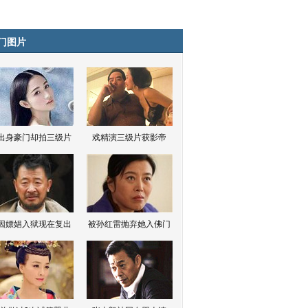
门图片
出身豪门却拍三级片
戏精演三级片获影帝
因嫖娼入狱现在复出
被孙红雷抛弃她入佛门