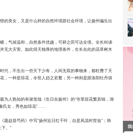
的美女，又是什么样的自然环境跟社会环境，让扬州偏生出
，气候温和，自然条件优越，可耕之田可达全境。全长80多
并无大灾害。如此得天独厚的地理条件，生长在此的花草树木
代，不生出一些天下少有，人间无双的事物来，都枉费了天
花，一种是琼花，令世人趋之若鹜；另一种则是跟洛阳牡丹俱
为人熟知的有谢觉哉《生日在扬州》的“寺里琼花繁若锦，湖
秦氏女，秀色如琼花”……
题赵昌芍药》中写“扬州近日红千叶，自是风流时世妆”；韩
我
下。”