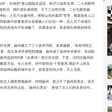
州”；杜牧的“青山隐隐水迢迢，秋尽江南草未凋，二十四桥明
薄难胜泪，桃叶眉长易得愁。天下三分明月夜，二分无赖是扬
看神仙；人生只合扬州死，禅智山光好墓田”等等，都是脍炙人口
同歌曲中的重复部分容易被人们记住一样，后人为了传诵方
性的其他句子给省略了。但通读全诗，多是彻头彻尾的情诗，
支撑，扬州建立了三十多所书院，发展盛极，“东南书院之
师执掌，四方来求学者熙熙攘攘。扬州成了各种学术著作、诗词歌
扬州监刻900卷《全唐诗》发行至全国。于是，没到过扬州的
貌若天仙、令人生怜。诗中那些连“十里春风”都赶不上的女
得如神仙般的城中女子，简直是世间少有，天上无双。
文人骚客赞颂扬州，吟唱扬州，更少不了扬州的美女。得天
向诗文所到之处。“扬州出美女”，更借了文人们的名章佳句，