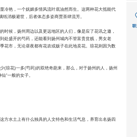
冷艳，一个妩媚多情风流叶底油然而生。这两种花大抵能代
情满纸消极避世，后者体态多姿商贾茶肆流芳。
时候，扬州周边以及更远地区的人们，像是应了花讯之邀，
到处盛开的芍药，还能看到扬州城内不管富贵贫贱，男女老
季花市，无论昼夜都有花农或贩子在此地卖花。琼花则因为数
琼花)一多(芍药)的双绝奇葩来，那么，对于扬州的人，扬州
神仙”一般的女子。
方水土上有什么独具的人文特色和生活气息，养育出名扬四