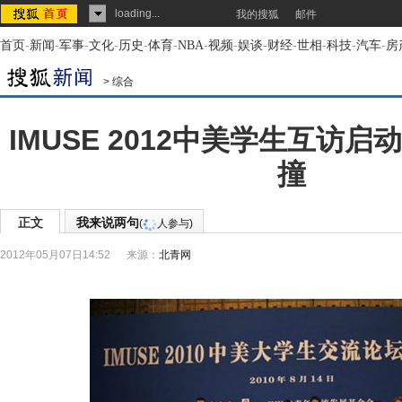
loading...
我的搜狐
邮件
首页
-
新闻
-
军事
-
文化
-
历史
-
体育
-
NBA
-
视频
-
娱谈
-
财经
-
世相
-
科技
-
汽车
-
房
>
综合
IMUSE 2012中美学生互访
撞
正文
我来说两句
(
人参与)
2012年05月07日14:52
来源：
北青网