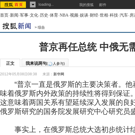
loading...
我的搜狐
邮件
首页
-
新闻
-
军事
-
文化
-
历史
-
体育
-
NBA
-
视频
-
娱谈
-
财经
-
世相
-
科技
-
汽车
-
房
>
综合
普京再任总统 中俄无
正文
我来说两句
(
人参与)
2012年05月08日08:38
来源：
新华网
“普京一直是俄罗斯的主要决策者。他
味着俄罗斯内外政策的持续性将得到保证
这意味着两国关系有望延续深入发展的良好
俄罗斯研究的国务院发展研究中心研究员
事实上，在俄罗斯总统大选初步统计结