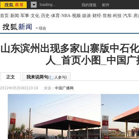
loading...
我的搜狐
邮件
首页
-
新闻
-
军事
-
文化
-
历史
-
体育
-
NBA
-
视频
-
娱谈
-
财经
-
世相
-
科技
-
汽车
-
房
>
综合
山东滨州出现多家山寨版中石化
人_首页小图_中国广
正文
我来说两句
(
人参与)
2012年05月08日10:18
来源：
中国广播网